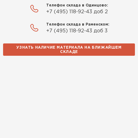
быстро. Ребята из компании
Телефон склада в Одинцово:
порадовали, всё организовали
+7 (495) 118-92-43 доб 2
оперативно, доставили
вовремя, ничего не перепутали.
Телефон склада в Раменском:
Теперь подумываю утеплить и
+7 (495) 118-92-43 доб 3
сарай с таким подходом
хочется снова обратиться к
УЗНАТЬ НАЛИЧИЕ МАТЕРИАЛА НА БЛИЖАЙШЕМ
СКЛАДЕ
ним!
Власов
Егор
07.12.2024
Нужен был определённый
утеплитель Ursa для утепления
бани. Материал понравился:
лёгкий, хорошо гнётся, а
главное никакой пыли и
мусора, работать было в
удовольствие. Монтировать