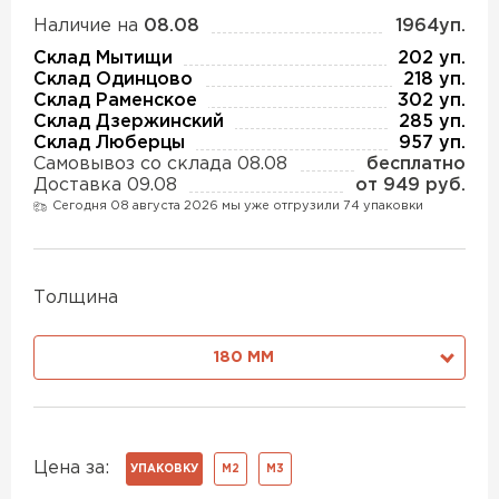
Утеплитель Изотек
Наличие на
08.08
1964уп.
ПЕРЕЙТИ
Склад Мытищи
202 уп.
Утеплитель Юматекс
Склад Одинцово
218 уп.
Склад Раменское
302 уп.
Склад Дзержинский
285 уп.
Утеплитель Ruspanel
Склад Люберцы
957 уп.
Утеплитель Теплекс
Самовывоз со склада 08.08
бесплатно
ПЕРЕЙТИ
Доставка 09.08
от 949 руб.
Сегодня 08 августа 2026 мы уже отгрузили 74 упаковки
Утеплитель Эковер
Утеплитель Hotrock
Толщина
Утеплитель Дирок
ПЕРЕЙТИ
180 ММ
Утеплитель Белтеп
Утеплитель Xotpipe
ПЕРЕЙТИ
Утеплитель Тизол
Цена за:
УПАКОВКУ
М2
М3