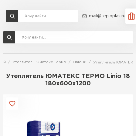
mail@teploplas.ru
Доставка и оплата
Акции
О компании
Контакты
Утеплитель Технониколь
Перейти в каталог
лей
Утеплитель Юматекс Термо
Linio 18
Утеплитель ЮМАТЕКС 
Утеплитель Ветонит
Утеплитель Rockwool
Утеплитель ЮМАТЕКС ТЕРМО Linio 18
180х600х1200
ПЕРЕЙТИ
Утеплитель Knauf
Утеплитель Profiplex
Утеплитель Пеноплекс
ПЕРЕЙТИ