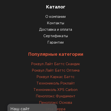
Доставили быстро,
Каталог
консультанты помогли с
выбором и всё подробно
О компании
объяснили. С монтажом
Контакты
справился сам!
Доставка и оплата
Сертификаты
Михайлов
Гарантии
Андрей
21.10.2024
Популярные категории
Искал определённый
Роквул Лайт Баттс Скандик
утеплитель для гаража, чтобы
обеспечить и теплоизоляцию, и
Роквул Лайт Баттс Оптима
шумоизоляцию. Оперативно
Роквул Каркас Баттс
проконсультировали, спасибо
Технониколь Роклайт
менеджерам. Остановил свой
Технониколь XPS Carbon
выбор на утеплителе Роквул.
Пеноплэкс Фундамент
Этот материал был в наличии
Пеноплэкс Основа
на разных складах, и доставку
Наш сайт
Ursa Терра