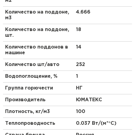
м2
ПЕРЕЙТИ
сэкономить на затратах на отопление и
кондиционирование.
Количество на поддоне,
4.666
м3
Утеплитель Isoroc
Количество на поддоне,
18
ПЕРЕЙТИ
шт.
Количество поддонов в
14
Утеплитель Isover
машине
Количество шт/авто
252
ПЕРЕЙТИ
Водопоглощение, %
1
Утеплитель Paroc
Группа горючести
НГ
ПЕРЕЙТИ
Производитель
ЮМАТЕКС
Плотность, кг/м3
100
Утеплитель Penoplex
Теплопроводность
0.037 Вт/(м*°C)
ПЕРЕЙТИ