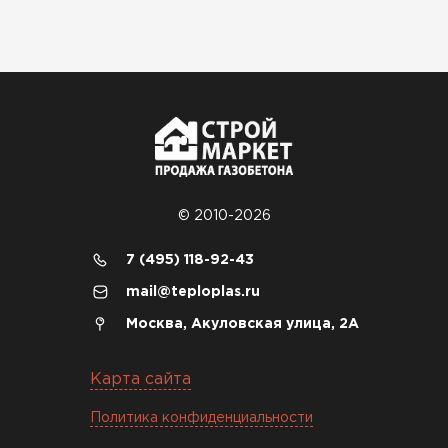
оказалось проще простого, как
конструктор. Привезли
оперативно, всё целое, ни
одной повреждённой упаковки.
Подсказали по
характеристикам, всё честно
рассказали, что именно нужно
для бани, без лишних
навязываний!
© 2010-2026
Богомолов
7 (495) 118-92-43
Макар
mail@teploplas.ru
27.05.2024
Москва, Акуловская улица, 2А
Недавно купил утеплитель
Инсулейшн для потолка в
Карта сайта
сарае. Материал плотный,
лёгкий, укладывать просто,
Политика конфиденциальности
крошится минимально.