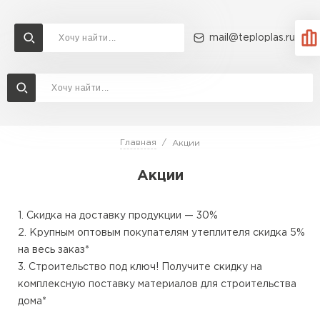
mail@teploplas.ru
Доставка и оплата
Акции
О компании
Контакты
Утеплитель Технониколь
Перейти в каталог
Главная
Акции
Утеплитель Ветонит
Акции
Утеплитель Rockwool
ПЕРЕЙТИ
Скидка на доставку продукции — 30%
Утеплитель Knauf
Крупным оптовым покупателям утеплителя скидка 5%
Утеплитель Profiplex
на весь заказ*
Строительство под ключ! Получите скидку на
Утеплитель Пеноплекс
ПЕРЕЙТИ
комплексную поставку материалов для строительства
дома*