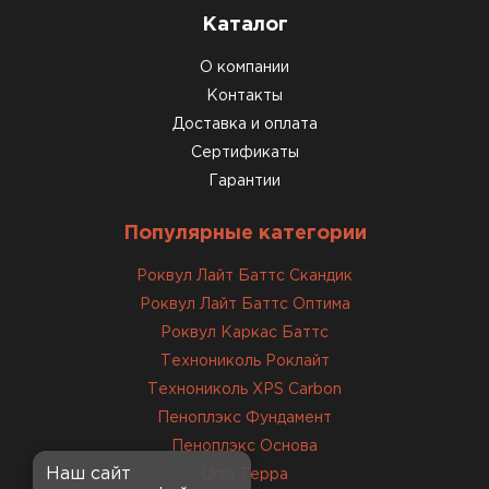
Утеплитель Изотек
Каталог
ПЕРЕЙТИ
Утеплитель Юматекс
О компании
Контакты
Утеплитель Ruspanel
Доставка и оплата
Утеплитель Теплекс
Сертификаты
ПЕРЕЙТИ
Гарантии
Утеплитель Эковер
Популярные категории
Утеплитель Hotrock
Роквул Лайт Баттс Скандик
Утеплитель Дирок
Роквул Лайт Баттс Оптима
ПЕРЕЙТИ
Роквул Каркас Баттс
Технониколь Роклайт
Утеплитель Белтеп
Утеплитель Xotpipe
Технониколь XPS Carbon
Пеноплэкс Фундамент
ПЕРЕЙТИ
Пеноплэкс Основа
Утеплитель Тизол
Наш сайт
Ursa Терра