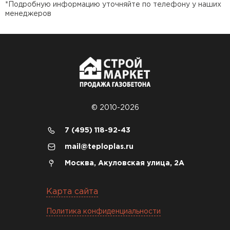
*Подробную информацию уточняйте по телефону у наших
Утеплитель Isover
Утеплитель MasterPLEX
менеджеров
ПЕРЕЙТИ
Утеплитель Урса
Утеплитель Дирок
Утеплитель Isoroc
ПЕРЕЙТИ
© 2010-2026
Утеплитель Изовол
Утеплитель Белтеп
7 (495) 118-92-43
ПЕРЕЙТИ
mail@teploplas.ru
Утеплитель Paroc
Москва, Акуловская улица, 2А
Утеплитель Тизол
Утеплитель Hotrock
Карта сайта
ПЕРЕЙТИ
Политика конфиденциальности
Утеплитель Изомин