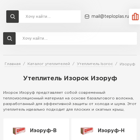
mail@teploplas.ru
Доставка и оплата
Акции
О компании
Контакты
Утеплитель Технониколь
Перейти в каталог
Главная
Каталог утеплителей
Утеплитель Isoroc
Изоруф
Утеплитель Ветонит
Утеплитель Rockwool
Утеплитель Изорок Изоруф
ПЕРЕЙТИ
Изорок Изоруф представляет собой современный
теплоизоляционный материал на основе базальтового волокна,
Утеплитель Knauf
разработанный для эффективной защиты от холода и шума. Этот
Утеплитель Profiplex
утеплитель идеально подходит для плоских и скатных крыш,
обеспечивая долговечность и экологичность. Благодаря своей
Утеплитель Пеноплекс
структуре, он устойчив к влаге и огню, что делает его надежным
ПЕРЕЙТИ
выбором для различных строительных проектов.
Изоруф-В
Изоруф-Н
Особенности