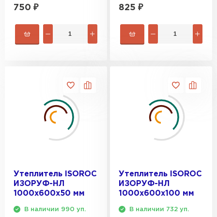
750
₽
825
₽
Утеплитель Тимплэкс
ПЕРЕЙТИ
Утеплитель Теплекс
ПЕРЕЙТИ
Утеплитель Изомин
ПЕРЕЙТИ
Рулонная кровля Брит
ПЕРЕЙТИ
Утеплитель ISOROC
Утеплитель ISOROC
ИЗОРУФ-НЛ
ИЗОРУФ-НЛ
1000х600х50 мм
1000х600х100 мм
Утеплитель Knauf
В наличии 990 уп.
В наличии 732 уп.