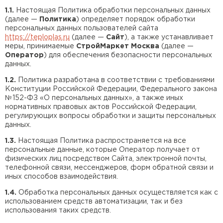
Утеплитель Isover
Утеплитель MasterPLEX
1.1.
Настоящая Политика обработки персональных данных
(далее —
Политика
) определяет порядок обработки
персональных данных пользователей сайта
ПЕРЕЙТИ
https://teploplas.ru
(далее —
Сайт
), а также устанавливает
Утеплитель Урса
меры, принимаемые
СтройМаркет Москва
(далее —
Оператор
) для обеспечения безопасности персональных
данных.
Утеплитель Дирок
Утеплитель Isoroc
1.2.
Политика разработана в соответствии с требованиями
ПЕРЕЙТИ
Конституции Российской Федерации, Федерального закона
№152-ФЗ «О персональных данных», а также иных
нормативных правовых актов Российской Федерации,
Утеплитель Изовол
регулирующих вопросы обработки и защиты персональных
Утеплитель Белтеп
данных.
ПЕРЕЙТИ
1.3.
Настоящая Политика распространяется на все
Утеплитель Paroc
персональные данные, которые Оператор получает от
физических лиц посредством Сайта, электронной почты,
телефонной связи, мессенджеров, форм обратной связи и
Утеплитель Тизол
иных способов взаимодействия.
Утеплитель Hotrock
1.4.
Обработка персональных данных осуществляется как с
ПЕРЕЙТИ
использованием средств автоматизации, так и без
использования таких средств.
Утеплитель Изомин