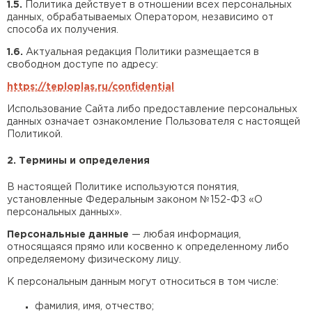
Утеплитель Изотек
1.5.
Политика действует в отношении всех персональных
данных, обрабатываемых Оператором, независимо от
способа их получения.
ПЕРЕЙТИ
Утеплитель Юматекс
1.6.
Актуальная редакция Политики размещается в
свободном доступе по адресу:
Утеплитель Ruspanel
https://teploplas.ru/confidential
Утеплитель Теплекс
ПЕРЕЙТИ
Использование Сайта либо предоставление персональных
данных означает ознакомление Пользователя с настоящей
Политикой.
Утеплитель Эковер
2. Термины и определения
Утеплитель Hotrock
В настоящей Политике используются понятия,
Утеплитель Дирок
ПЕРЕЙТИ
установленные Федеральным законом №152-ФЗ «О
персональных данных».
Персональные данные
— любая информация,
Утеплитель Белтеп
Утеплитель Xotpipe
относящаяся прямо или косвенно к определенному либо
определяемому физическому лицу.
ПЕРЕЙТИ
К персональным данным могут относиться в том числе:
Утеплитель Тизол
фамилия, имя, отчество;