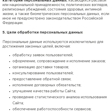
категорий персональных данных
, касающихся расовой
Гипсокартон
или национальной принадлежности, политических взглядов,
религиозных убеждений, состояния здоровья, интимной
жизни, а также биометрических персональных данных, если
ПЕРЕЙТИ
иное не предусмотрено законодательством Российской
Федерации.
5. Цели обработки персональных данных
Утеплитель Неман
Персональные данные используются исключительно для
достижения законных целей, включая:
ПЕРЕЙТИ
обработку заявок пользователей;
оформление, сопровождение и исполнение заказов;
Сэндвич-панели
организацию доставки товаров;
консультирование пользователей;
ПЕРЕЙТИ
предоставление обратной связи;
исполнение договорных обязательств;
улучшение качества работы Сайта;
Утеплитель Baswool
проведение статистического анализа использования
Сайта;
ПЕРЕЙТИ
обеспечение работоспособности сервисов;