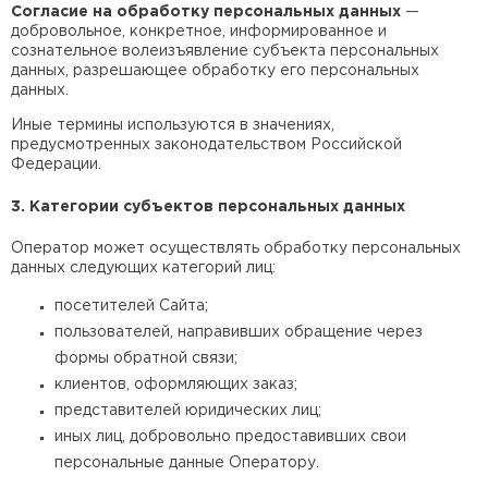
Согласие на обработку персональных данных
—
Утеплитель Тимплэкс
ПЕРЕЙТИ
добровольное, конкретное, информированное и
сознательное волеизъявление субъекта персональных
данных, разрешающее обработку его персональных
данных.
Утеплитель Теплекс
Иные термины используются в значениях,
ПЕРЕЙТИ
предусмотренных законодательством Российской
Федерации.
3. Категории субъектов персональных данных
Утеплитель Изомин
Оператор может осуществлять обработку персональных
ПЕРЕЙТИ
данных следующих категорий лиц:
посетителей Сайта;
Рулонная кровля Брит
пользователей, направивших обращение через
формы обратной связи;
ПЕРЕЙТИ
клиентов, оформляющих заказ;
представителей юридических лиц;
иных лиц, добровольно предоставивших свои
Утеплитель Knauf
персональные данные Оператору.