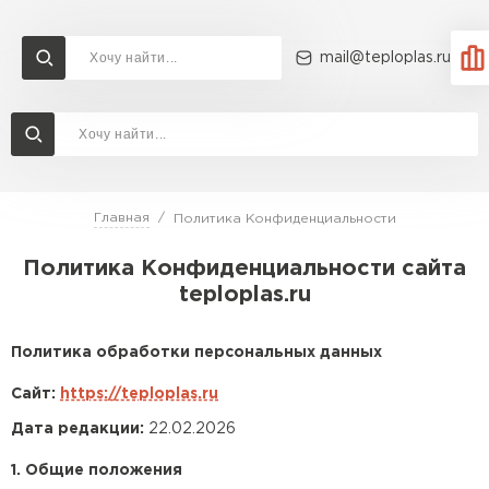
mail@teploplas.ru
Доставка и оплата
Акции
О компании
Контакты
Утеплитель Технониколь
Перейти в каталог
Главная
Политика Конфиденциальности
Утеплитель Ветонит
Политика Конфиденциальности сайта
Утеплитель Rockwool
teploplas.ru
ПЕРЕЙТИ
Утеплитель Knauf
Политика обработки персональных данных
Утеплитель Profiplex
Сайт:
https://teploplas.ru
Утеплитель Пеноплекс
ПЕРЕЙТИ
Дата редакции:
22.02.2026
1. Общие положения