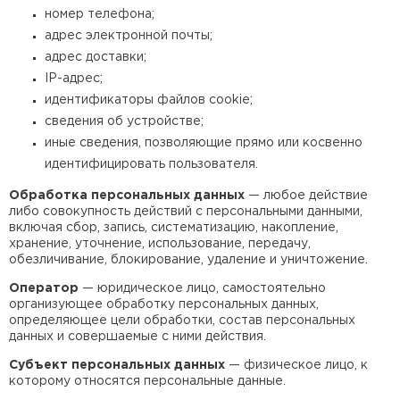
Утеплитель Эковер
номер телефона;
Утеплитель Термит
адрес электронной почты;
ПЕРЕЙТИ
адрес доставки;
IP-адрес;
Утеплитель Isotec
Утеплитель Тимплэкс
идентификаторы файлов cookie;
сведения об устройстве;
ПЕРЕЙТИ
иные сведения, позволяющие прямо или косвенно
Утеплитель Ruspanel
идентифицировать пользователя.
Утеплитель Изовол
Обработка персональных данных
— любое действие
либо совокупность действий с персональными данными,
Утеплитель Брит
включая сбор, запись, систематизацию, накопление,
ПЕРЕЙТИ
хранение, уточнение, использование, передачу,
обезличивание, блокирование, удаление и уничтожение.
Утеплитель Basfiber
Утеплитель Basfiber
Оператор
— юридическое лицо, самостоятельно
организующее обработку персональных данных,
определяющее цели обработки, состав персональных
ПЕРЕЙТИ
данных и совершаемые с ними действия.
Утеплитель Xotpipe
Субъект персональных данных
— физическое лицо, к
которому относятся персональные данные.
Утеплитель Термит