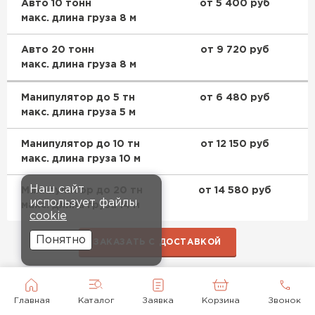
Авто 10 тонн
от 5 400 руб
макс. длина груза 8 м
Авто 20 тонн
от 9 720 руб
макс. длина груза 8 м
Манипулятор до 5 тн
от 6 480 руб
макс. длина груза 5 м
Манипулятор до 10 тн
от 12 150 руб
макс. длина груза 10 м
Наш сайт
Манипулятор до 20 тн
от 14 580 руб
использует файлы
макс. длина груза 14 м
cookie
Понятно
ЗАКАЗАТЬ С ДОСТАВКОЙ
Главная
Каталог
Заявка
Корзина
Звонок