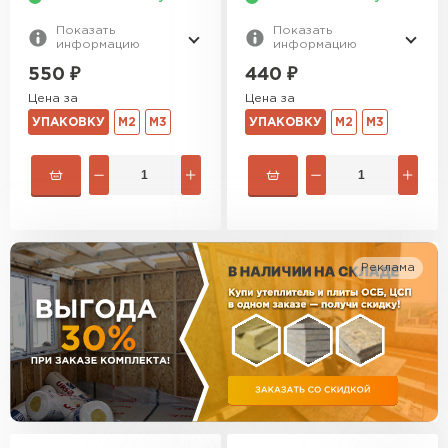
Утеплитель Тимплэкс
ПЕРЕЙТИ
Показать
Показать
информацию
информацию
550
₽
440
₽
Утеплитель Теплекс
Цена за
Цена за
УПАКОВКУ
М2
М3
УПАКОВКУ
М2
М3
ПЕРЕЙТИ
Утеплитель Изомин
ПЕРЕЙТИ
Реклама
Рулонная кровля Брит
ПЕРЕЙТИ
Утеплитель Knauf