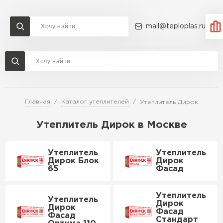
mail@teploplas.ru
Доставка и оплата
Акции
О компании
Контакты
Утеплитель Технониколь
Перейти в каталог
Главная
Каталог утеплителей
Утеплитель Дирок
Утеплитель Ветонит
Утеплитель Rockwool
Утеплитель Дирок в Москве
ПЕРЕЙТИ
Утеплитель
Утеплитель
Утеплитель Knauf
Дирок Блок
Дирок
65
Фасад
Утеплитель Profiplex
Утеплитель Пеноплекс
Утеплитель
ПЕРЕЙТИ
Утеплитель
Дирок
Дирок
Фасад
Фасад
Стандарт