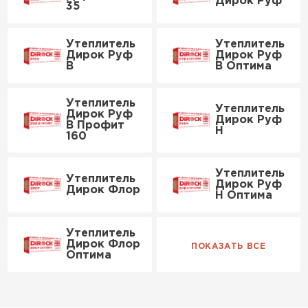
Дирок Руф
Утеплитель Изотек
35
ПЕРЕЙТИ
Утеплитель Юматекс
Утеплитель
Утеплитель
Дирок Руф
Дирок Руф
В
В Оптима
Утеплитель Ruspanel
Утеплитель Теплекс
Утеплитель
ПЕРЕЙТИ
Утеплитель
Дирок Руф
Дирок Руф
В Профит
Н
160
Утеплитель Эковер
Утеплитель Hotrock
Утеплитель
Утеплитель
Дирок Руф
Утеплитель Дирок
Дирок Флор
Н Оптима
ПЕРЕЙТИ
Утеплитель
Утеплитель Белтеп
Утеплитель Xotpipe
Дирок Флор
Оптима
ПЕРЕЙТИ
Утеплитель Тизол