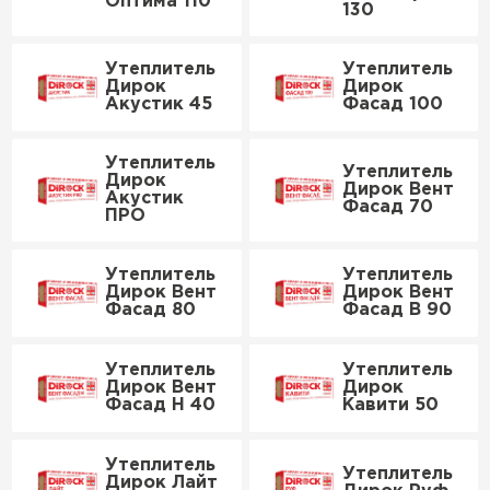
Оптима 110
130
Утеплитель Isover
Утеплитель MasterPLEX
ПЕРЕЙТИ
Утеплитель
Утеплитель
Дирок
Дирок
Утеплитель Урса
Акустик 45
Фасад 100
Утеплитель Дирок
Утеплитель
Утеплитель Isoroc
Утеплитель
Дирок
Дирок Вент
ПЕРЕЙТИ
Акустик
Фасад 70
ПРО
Утеплитель Изовол
Утеплитель Белтеп
Утеплитель
Утеплитель
Дирок Вент
Дирок Вент
ПЕРЕЙТИ
Фасад 80
Фасад В 90
Утеплитель Paroc
Утеплитель
Утеплитель
Утеплитель Тизол
Дирок Вент
Дирок
Утеплитель Hotrock
Фасад Н 40
Кавити 50
ПЕРЕЙТИ
Утеплитель
Утеплитель
Утеплитель Изомин
Дирок Лайт