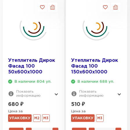
ПЕРЕЙТИ
Утеплитель Isoroc
ПЕРЕЙТИ
Утеплитель Isover
Утеплитель Дирок
Утеплитель Дирок
ПЕРЕЙТИ
Фасад 100
Фасад 100
50х600х1000
150х600х1000
Утеплитель Paroc
В наличии 804 уп.
В наличии 688 уп.
Показать
Показать
ПЕРЕЙТИ
информацию
информацию
680
₽
510
₽
Утеплитель Penoplex
Цена за
Цена за
УПАКОВКУ
М2
М3
УПАКОВКУ
М3
ПЕРЕЙТИ