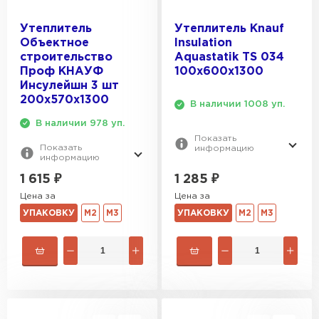
Утеплитель
Утеплитель Knauf
Объектное
Insulation
строительство
Aquastatik TS 034
Проф КНАУФ
100х600х1300
Инсулейшн 3 шт
200х570х1300
В наличии 1008 уп.
В наличии 978 уп.
Показать
Показать
информацию
информацию
1 285
₽
1 615
₽
Цена за
Цена за
УПАКОВКУ
М2
М3
УПАКОВКУ
М2
М3