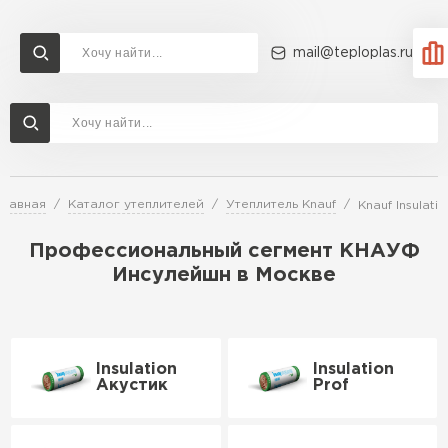
mail@teploplas.ru
Доставка и оплата
Акции
О компании
Контакты
Утеплитель Технониколь
Перейти в каталог
Главная
Каталог утеплителей
Утеплитель Knauf
Knauf Insulatio
Утеплитель Ветонит
Утеплитель Rockwool
Профессиональный сегмент КНАУФ
Инсулейшн в Москве
ПЕРЕЙТИ
Утеплитель Knauf
Утеплитель Profiplex
Insulation
Insulation
Акустик
Prof
Утеплитель Пеноплекс
ПЕРЕЙТИ