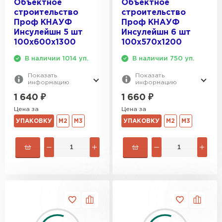
Объектное
Объектное
Утеплитель Тимплэкс
строительство
строительство
ПЕРЕЙТИ
Проф КНАУФ
Проф КНАУФ
Инсулейшн 5 шт
Инсулейшн 6 шт
100х600х1300
100х570х1200
Утеплитель Теплекс
В наличии 1014 уп.
В наличии 750 уп.
ПЕРЕЙТИ
Показать
Показать
информацию
информацию
Утеплитель Изомин
1 640
₽
1 660
₽
Цена за
Цена за
ПЕРЕЙТИ
УПАКОВКУ
М2
М3
УПАКОВКУ
М2
М3
Рулонная кровля Брит
ПЕРЕЙТИ
Утеплитель Knauf