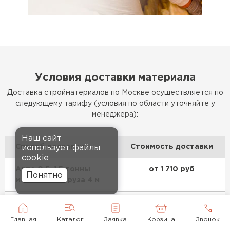
Условия доставки материала
Доставка стройматериалов по Москве осуществляется по
следующему тарифу (условия по области уточняйте у
менеджера):
Наш сайт
Способ доставки
Стоимость доставки
использует файлы
cookie
Авто 0,5–1,5 тонны
от 1 710 руб
Понятно
макс. длина груза 4 м
Авто 2,5 тонны
от 2 880 руб
макс. длина груза 6 м
Главная
Каталог
Заявка
Корзина
Звонок