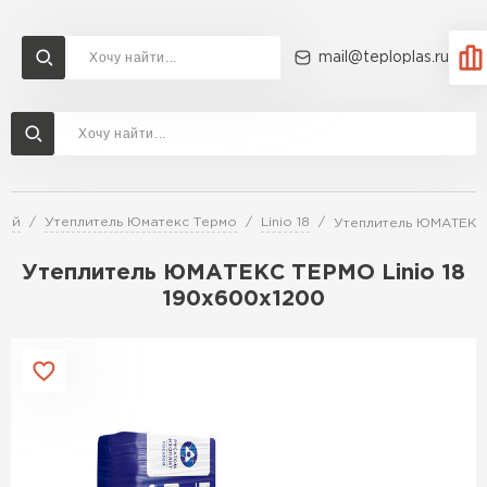
mail@teploplas.ru
Доставка и оплата
Акции
О компании
Контакты
Утеплитель Технониколь
Перейти в каталог
лей
Утеплитель Юматекс Термо
Linio 18
Утеплитель ЮМАТЕКС 
Утеплитель Ветонит
Утеплитель Rockwool
Утеплитель ЮМАТЕКС ТЕРМО Linio 18
190х600х1200
ПЕРЕЙТИ
Утеплитель Knauf
Утеплитель Profiplex
Утеплитель Пеноплекс
ПЕРЕЙТИ