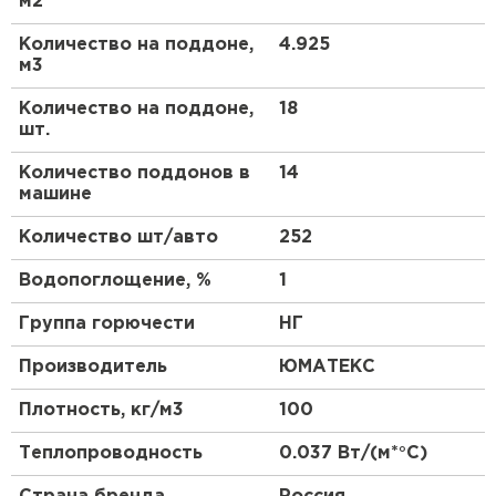
м2
ПЕРЕЙТИ
Количество на поддоне,
4.925
м3
Утеплитель Isoroc
Количество на поддоне,
18
ПЕРЕЙТИ
шт.
Количество поддонов в
14
Утеплитель Isover
машине
Количество шт/авто
252
ПЕРЕЙТИ
Водопоглощение, %
1
Утеплитель Paroc
Группа горючести
НГ
ПЕРЕЙТИ
Производитель
ЮМАТЕКС
Плотность, кг/м3
100
Утеплитель Penoplex
Теплопроводность
0.037 Вт/(м*°C)
ПЕРЕЙТИ