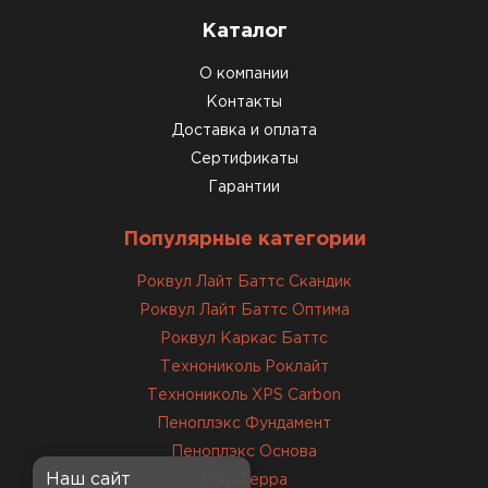
Доставили быстро,
Каталог
консультанты помогли с
выбором и всё подробно
О компании
объяснили. С монтажом
Контакты
справился сам!
Доставка и оплата
Сертификаты
Михайлов
Гарантии
Андрей
21.10.2024
Популярные категории
Искал определённый
Роквул Лайт Баттс Скандик
утеплитель для гаража, чтобы
обеспечить и теплоизоляцию, и
Роквул Лайт Баттс Оптима
шумоизоляцию. Оперативно
Роквул Каркас Баттс
проконсультировали, спасибо
Технониколь Роклайт
менеджерам. Остановил свой
Технониколь XPS Carbon
выбор на утеплителе Роквул.
Пеноплэкс Фундамент
Этот материал был в наличии
Пеноплэкс Основа
на разных складах, и доставку
Наш сайт
Ursa Терра