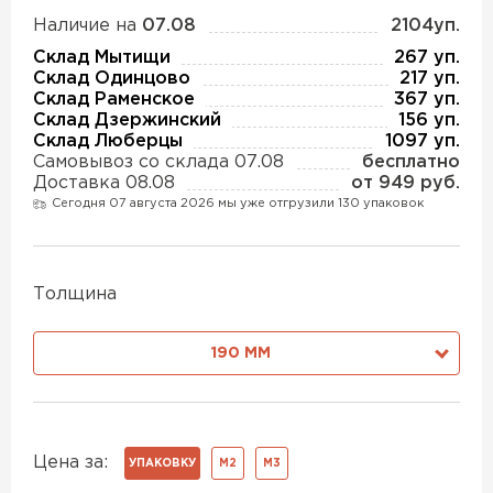
Утеплитель Изотек
Наличие на
07.08
2104уп.
ПЕРЕЙТИ
Склад Мытищи
267 уп.
Утеплитель Юматекс
Склад Одинцово
217 уп.
Склад Раменское
367 уп.
Склад Дзержинский
156 уп.
Утеплитель Ruspanel
Склад Люберцы
1097 уп.
Утеплитель Теплекс
Самовывоз со склада 07.08
бесплатно
ПЕРЕЙТИ
Доставка 08.08
от 949 руб.
Сегодня 07 августа 2026 мы уже отгрузили 130 упаковок
Утеплитель Эковер
Утеплитель Hotrock
Толщина
Утеплитель Дирок
ПЕРЕЙТИ
190 ММ
Утеплитель Белтеп
Утеплитель Xotpipe
ПЕРЕЙТИ
Утеплитель Тизол
Цена за:
УПАКОВКУ
М2
М3