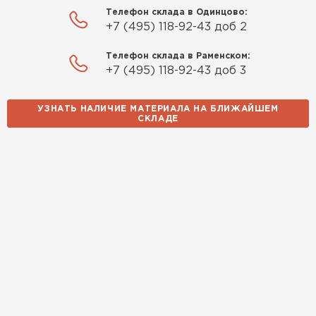
быстро. Ребята из компании
Телефон склада в Одинцово:
порадовали, всё организовали
+7 (495) 118-92-43 доб 2
оперативно, доставили
вовремя, ничего не перепутали.
Телефон склада в Раменском:
Теперь подумываю утеплить и
+7 (495) 118-92-43 доб 3
сарай с таким подходом
хочется снова обратиться к
УЗНАТЬ НАЛИЧИЕ МАТЕРИАЛА НА БЛИЖАЙШЕМ
СКЛАДЕ
ним!
Власов
Егор
07.12.2024
Нужен был определённый
утеплитель Ursa для утепления
бани. Материал понравился:
лёгкий, хорошо гнётся, а
главное никакой пыли и
мусора, работать было в
удовольствие. Монтировать