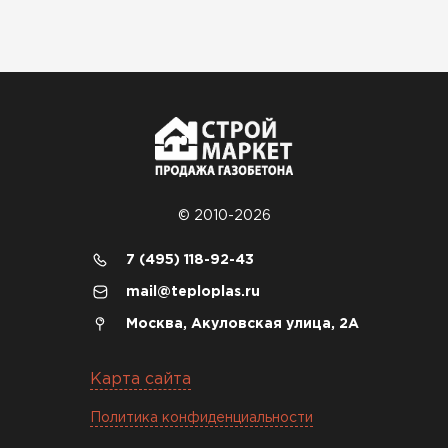
оказалось проще простого, как
конструктор. Привезли
оперативно, всё целое, ни
одной повреждённой упаковки.
Подсказали по
характеристикам, всё честно
рассказали, что именно нужно
для бани, без лишних
навязываний!
© 2010-2026
Богомолов
7 (495) 118-92-43
Макар
mail@teploplas.ru
27.05.2024
Москва, Акуловская улица, 2А
Недавно купил утеплитель
Инсулейшн для потолка в
Карта сайта
сарае. Материал плотный,
лёгкий, укладывать просто,
Политика конфиденциальности
крошится минимально.