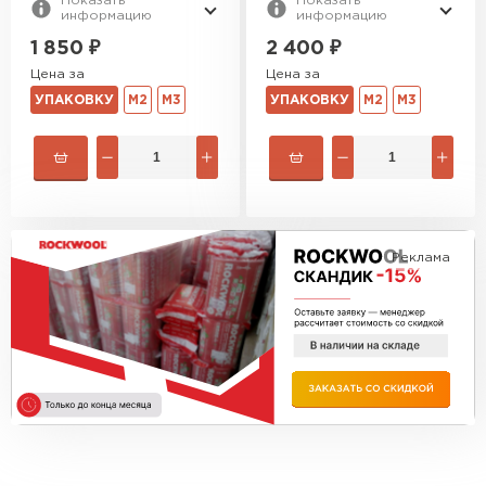
Показать
Показать
Утеплитель Изотек
информацию
информацию
1 850
₽
2 400
₽
ПЕРЕЙТИ
Утеплитель Юматекс
Цена за
Цена за
УПАКОВКУ
М2
М3
УПАКОВКУ
М2
М3
Утеплитель Ruspanel
Утеплитель Теплекс
ПЕРЕЙТИ
Утеплитель Эковер
Реклама
Утеплитель Hotrock
Утеплитель Дирок
ПЕРЕЙТИ
Утеплитель Белтеп
Утеплитель Xotpipe
ПЕРЕЙТИ
Утеплитель Тизол