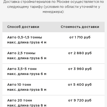
Доставка стройматериалов по Москве осуществляется по
Утеплитель Тимплэкс
ПЕРЕЙТИ
следующему тарифу (условия по области уточняйте у
менеджера):
Утеплитель Теплекс
Способ доставки
Стоимость доставки
ПЕРЕЙТИ
Авто 0,5–1,5 тонны
от 1 710 руб
макс. длина груза 4 м
Утеплитель Изомин
Авто 2,5 тонны
от 2 880 руб
ПЕРЕЙТИ
макс. длина груза 6 м
Авто 3,5–5 тонн
от 3 960 руб
Рулонная кровля Брит
макс. длина груза 6 м
ПЕРЕЙТИ
Авто 10 тонн
от 5 400 руб
макс. длина груза 8 м
Утеплитель Knauf
Авто 20 тонн
от 9 720 руб
макс. длина груза 8 м