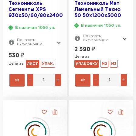
Технониколь
Технониколь Мат
Сегменты XPS
Ламельный Техно
Утеплитель Izolife
930х50/60/80x2400
50 50х1200х5000
В наличии 1050 уп.
ПЕРЕЙТИ
В наличии 1056 уп.
Показать
Показать
информацию
информацию
2 590
₽
ВСЕ ПРОИЗВОДИТЕЛИ
530
₽
Цена за
Цена за
ЛИСТ
УПАК.
УПАКОВКУ
М2
М3