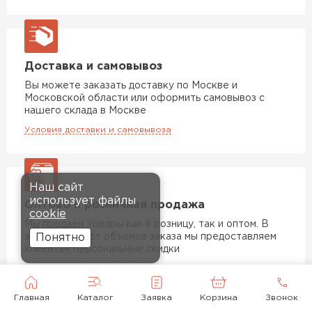
Доставка и самовывоз
Вы можете заказать доставку по Москве и
Московской области или оформить самовывоз с
нашего склада в Москве
Условия доставки и самовывоза
Наш сайт
использует файлы
Оптово и розничная продажа
cookie
Мы продаем товары как в розницу, так и оптом. В
зависимости от объемов заказа мы предоставляем
Понятно
клиентам персональные скидки
Главная
Каталог
Заявка
Корзина
Звонок