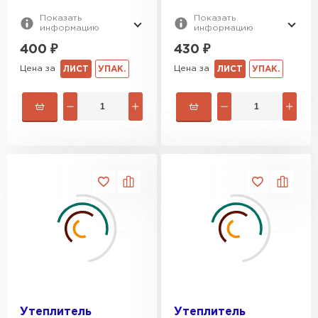
Гипсокартон
Показать
Показать
информацию
информацию
ПЕРЕЙТИ
400
₽
430
₽
Цена за
Цена за
ЛИСТ
УПАК.
ЛИСТ
УПАК.
Утеплитель Неман
ПЕРЕЙТИ
Сэндвич-панели
ПЕРЕЙТИ
Утеплитель Baswool
ПЕРЕЙТИ
Утеплитель
Утеплитель