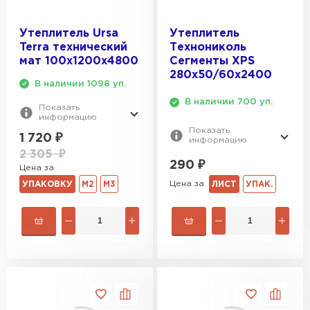
Утеплитель Эковер
Утеплитель Термит
Утеплитель Ursa
Утеплитель
ПЕРЕЙТИ
Terra технический
Технониколь
мат 100х1200х4800
Сегменты XPS
280х50/60x2400
Утеплитель Isotec
Утеплитель Тимплэкс
В наличии 1098 уп.
В наличии 700 уп.
Показать
ПЕРЕЙТИ
информацию
Утеплитель Ruspanel
Показать
1 720
₽
информацию
Утеплитель Изовол
2 305
₽
290
₽
Цена за
Утеплитель Брит
ПЕРЕЙТИ
Цена за
ЛИСТ
УПАК.
УПАКОВКУ
М2
М3
Утеплитель Basfiber
Утеплитель Basfiber
ПЕРЕЙТИ
Утеплитель Xotpipe
Утеплитель Термит