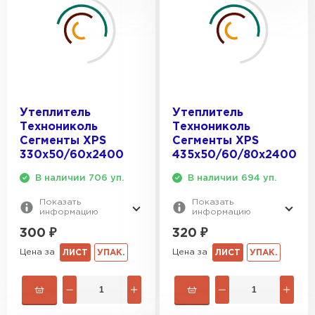
Утеплитель Тимплэкс
ПЕРЕЙТИ
Утеплитель Теплекс
ПЕРЕЙТИ
Утеплитель
Утеплитель
Технониколь
Технониколь
Утеплитель Изомин
Сегменты XPS
Сегменты XPS
330х50/60x2400
435х50/60/80x2400
ПЕРЕЙТИ
В наличии 706 уп.
В наличии 694 уп.
Показать
Показать
Рулонная кровля Брит
информацию
информацию
300
₽
320
₽
ПЕРЕЙТИ
Цена за
Цена за
ЛИСТ
УПАК.
ЛИСТ
УПАК.
Утеплитель Knauf