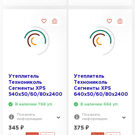
ПЕРЕЙТИ
Утеплитель Isoroc
ПЕРЕЙТИ
Утеплитель Isover
ПЕРЕЙТИ
Утеплитель
Утеплитель
Технониколь
Технониколь
Утеплитель Paroc
Сегменты XPS
Сегменты XPS
540х50/60/80x2400
640х50/60/80x2400
ПЕРЕЙТИ
В наличии 768 уп.
В наличии 684 уп.
Показать
Показать
Утеплитель Penoplex
информацию
информацию
345
₽
375
₽
ПЕРЕЙТИ