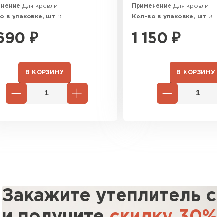
енение
Для кровли
Применение
Для кровли
ПЕРЕЙ
о в упаковке, шт
15
Кол-во в упаковке, шт
3
690
₽
1 150
₽
ВСЕ ПРОИЗВОДИТЕЛИ
В КОРЗИНУ
В КОРЗИНУ
Закажите утеплитель 
и получите
скидку 30