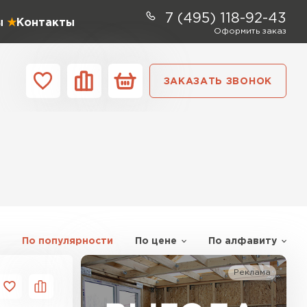
7 (495) 118-92-43
ы
Контакты
Оформить заказ
ЗАКАЗАТЬ ЗВОНОК
ании
Контакты
ель Profiplex
ЕЙТИ
По популярности
По цене
По алфавиту
ь Дирок
Реклама
ТИ