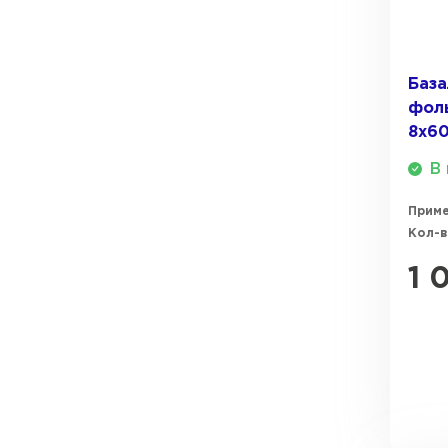
ПЕРЕЙТИ
Утеплитель Термит
База
Утеплитель Knauf
фоль
Утеплитель Isotec
8х60
ПЕРЕЙТИ
В 
Утеплитель Ruspanel
Прим
Утеплитель Isover
Кол-в
Утеплитель Брит
ПЕРЕЙТИ
1 
Утеплитель Basfiber
Утеплитель Penoplex
Утеплитель Xotpipe
ПЕРЕЙТИ