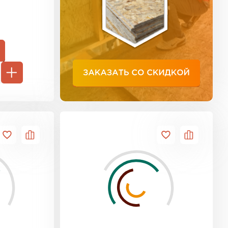
ь Тимплэкс
ТИ
 Basfiber
ТИ
ь Теплекс
ТИ
кровля Брит