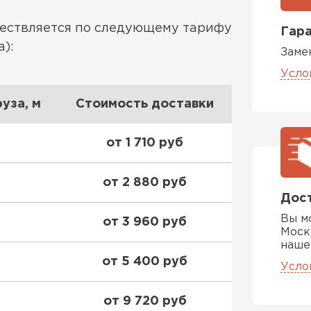
ществляется по следующему тарифу
Гара
):
Заме
Усло
уза, м
Стоимость доставки
от 1 710 руб
от 2 880 руб
Дост
Вы м
от 3 960 руб
Моск
наше
от 5 400 руб
Усло
от 9 720 руб