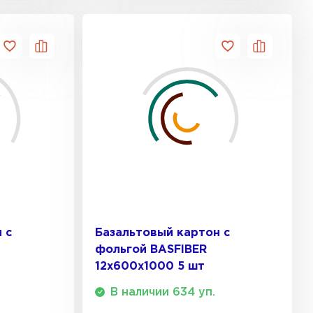
ь Ursa
ТИ
он
ТИ
анели
 с
Базальтовый картон с
ТИ
фольгой BASFIBER
12х600х1000 5 шт
В наличии 634 уп.
 Izolife