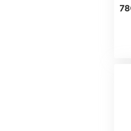
Утеплитель Эковер
78
Утеплитель Юматекс
ПЕРЕЙТИ
Утеплитель Теплекс
Утеплитель Изовол
ПЕРЕЙТИ
Утеплитель Эковер
Утеплитель Дирок
Утеплитель Термит
ПЕРЕЙТИ
Утеплитель Белтеп
Утеплитель Изомин
Утеплитель Тизол