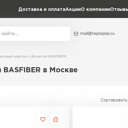
Доставка и оплата
Акции
О компании
Отзыв
mail@teploplas.ru
Акции
О комп
ьтовый картон с фольгой BASFIBER
й BASFIBER в Москве
Утеплит
ПЕР
Сортировать:
Утеплител
ПЕРЕЙ