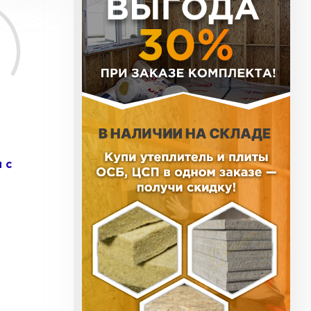
ь Тизол
ТИ
ь Ruspanel
 с
ТИ
ь Xotpipe
ТИ