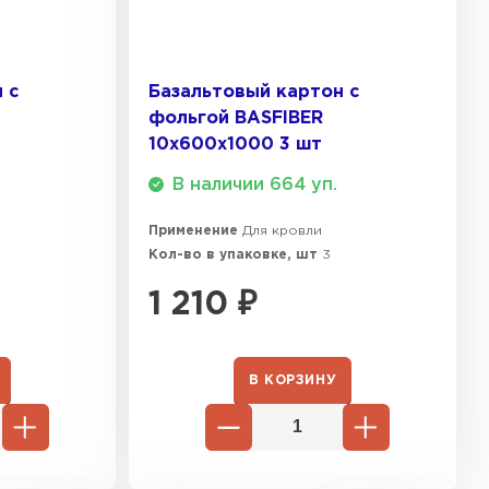
ТИ
 с
Базальтовый картон с
 Isoroc
фольгой BASFIBER
10х600х1000 3 шт
ТИ
В наличии 664 уп.
Применение
Для кровли
ь Paroc
Кол-во в упаковке, шт
3
ТИ
1 210
₽
ь Rockwool
В КОРЗИНУ
ТИ