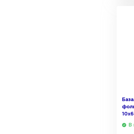
Утеплитель Тимплэкс
Утеплитель Технониколь
ПЕРЕЙТИ
Утеплитель Юматекс Термо
ПЕРЕЙТИ
Утеплитель Неман
База
ПЕРЕЙТИ
фоль
10х6
В 
Утеплитель Baswool