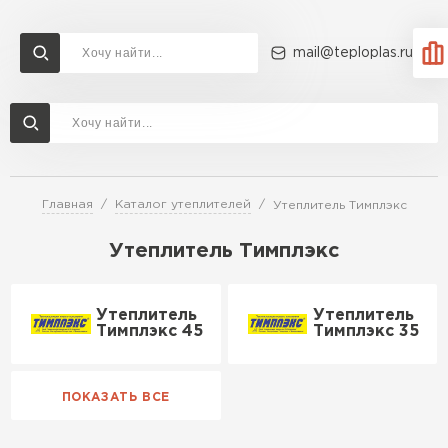
mail@teploplas.ru
Доставка и оплата
Акции
О компании
Контакты
Утеплитель Технониколь
Перейти в каталог
Главная
Каталог утеплителей
Утеплитель Тимплэкс
Утеплитель Ветонит
Утеплитель Rockwool
Утеплитель Тимплэкс
ПЕРЕЙТИ
Утеплитель
Утеплитель
Утеплитель Knauf
Тимплэкс 45
Тимплэкс 35
Утеплитель Profiplex
Утеплитель Пеноплекс
ПЕРЕЙТИ