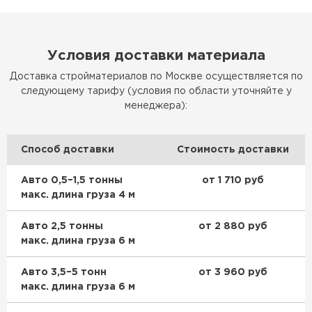
Утеплитель Rockwool
Условия доставки материала
ПЕРЕЙТИ
Доставка стройматериалов по Москве осуществляется по
следующему тарифу (условия по области уточняйте у
Утеплитель Технониколь
менеджера):
ПЕРЕЙТИ
Способ доставки
Стоимость доставки
Утеплитель Ursa
Авто 0,5–1,5 тонны
от 1 710 руб
макс. длина груза 4 м
ПЕРЕЙТИ
Авто 2,5 тонны
от 2 880 руб
макс. длина груза 6 м
Утеплитель Юматекс Термо
Авто 3,5–5 тонн
от 3 960 руб
ПЕРЕЙТИ
макс. длина груза 6 м