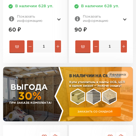
Утеплитель Изотек
В наличии 628 уп.
В наличии 628 уп.
ПЕРЕЙТИ
Показать
Показать
Утеплитель Юматекс
информацию
информацию
60
₽
90
₽
Утеплитель Ruspanel
Утеплитель Теплекс
ПЕРЕЙТИ
Утеплитель Эковер
Утеплитель Hotrock
Реклама
Утеплитель Дирок
ПЕРЕЙТИ
Утеплитель Белтеп
Утеплитель Xotpipe
ПЕРЕЙТИ
Утеплитель Тизол