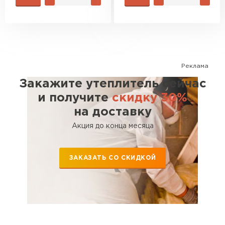
ПЕРЕЙТИ
Утеплитель Isoroc
ПЕРЕЙТИ
Реклама
Закажите утеплитель сейчас
Утеплитель Isover
и получите
скидку 30%
ПЕРЕЙТИ
на доставку
Акция до конца месяца
Утеплитель Paroc
ЗАКАЗАТЬ СО СКИДКОЙ
ПЕРЕЙТИ
Утеплитель Penoplex
ПЕРЕЙТИ