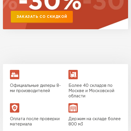
Утеплитель Isover
Утеплитель MasterPLEX
ЗАКАЗАТЬ СО СКИДКОЙ
ПЕРЕЙТИ
Утеплитель Урса
Утеплитель Дирок
Утеплитель Isoroc
ПЕРЕЙТИ
Утеплитель Изовол
Утеплитель Белтеп
ПЕРЕЙТИ
Официальные дилеры 8-
Более 40 складов по
Утеплитель Paroc
ми производителей
Москве и Московской
области
Утеплитель Тизол
Утеплитель Hotrock
ПЕРЕЙТИ
Оплата после проверки
Держим на складе более
материала
800 м3
Утеплитель Изомин