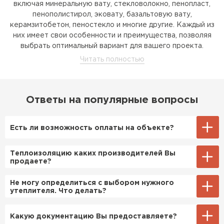
включая минеральную вату, стекловолокно, пенопласт,
пенополистирол, эковату, базальтовую вату,
Утеплитель Izolife
керамзитобетон, пеностекло и многие другие. Каждый из
них имеет свои особенности и преимущества, позволяя
ПЕРЕЙТИ
выбрать оптимальный вариант для вашего проекта.
ВСЕ ПРОИЗВОДИТЕЛИ
Преимущества утеплителей:
Ответы на популярные вопросы
Есть ли возможность оплаты на объекте?
Да, самый распространенный способ оплаты у
Теплоизоляцию каких производителей Вы
нас - эта оплата наличными по факту отгрузки.
продаете?
При этом, если доставленный материал не
надлежащего качества, Вы вправе отказаться
Мы являемся ОФИЦИАЛЬНЫМИ дилерами всех
Не могу определиться с выбором нужного
от его оплаты.
производителей теплоизоляции в Северо-
утеплителя. Что делать?
западном регионе. В нашем ассортименте
продукты компаний: Роквул, Технониколь,
Позвоните или оставьте заявку на сайте, Вам
Какую документацию Вы предоставляете?
Penoplex, Кнауф, Изовер, Изорок, Paroc и
позвонит менеджер по теплоизоляционным