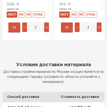
Утеплитель Тимплэкс
396
₽
814
₽
ПЕРЕЙТИ
Цена за
Цена за
ЛИСТ
М2
М3
УПАК.
ЛИСТ
М2
М3
УПАК.
Утеплитель Теплекс
ПЕРЕЙТИ
Утеплитель Изомин
ПЕРЕЙТИ
Условия доставки материала
Рулонная кровля Брит
Доставка стройматериалов по Москве осуществляется по
следующему тарифу (условия по области уточняйте у
менеджера):
ПЕРЕЙТИ
Утеплитель Knauf
Способ доставки
Стоимость доставки