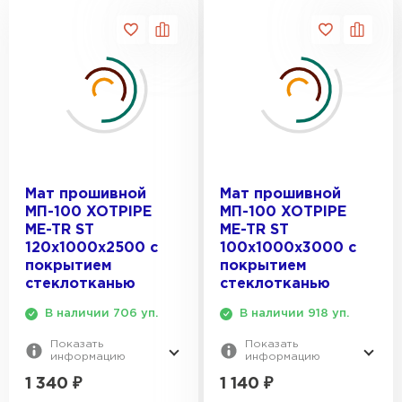
Утеплитель Isover
ЦЕНА, РУБ.:
100
Утеплитель MasterPLEX
120
ПЕРЕЙТИ
70
Утеплитель Урса
ДЛИНА, ММ:
40
2500
Утеплитель Дирок
Утеплитель Isoroc
3000
ПЕРЕЙТИ
4000
Мат прошивной
Мат прошивной
5000
Утеплитель Изовол
МП-100 XOTPIPE
МП-100 XOTPIPE
Утеплитель Белтеп
6000
ME-TR ST
ME-TR ST
120х1000х2500 с
100х1000х3000 с
ПЕРЕЙТИ
Утеплитель Paroc
покрытием
покрытием
стеклотканью
стеклотканью
Утеплитель Тизол
В наличии 706 уп.
В наличии 918 уп.
Утеплитель Hotrock
Показать
Показать
ПЕРЕЙТИ
информацию
информацию
1 340
₽
1 140
₽
Утеплитель Изомин