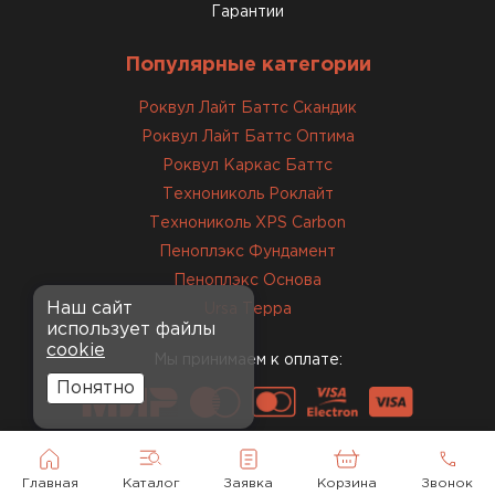
Гарантии
Популярные категории
Роквул Лайт Баттс Скандик
Роквул Лайт Баттс Оптима
Роквул Каркас Баттс
Технониколь Роклайт
Технониколь XPS Carbon
Пеноплэкс Фундамент
Пеноплэкс Основа
Наш сайт
Ursa Терра
использует файлы
cookie
Мы принимаем к оплате:
Понятно
Главная
Каталог
Заявка
Корзина
Звонок