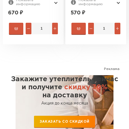
Показать
Показать
информацию
информацию
Утеплитель Rockwool
670
₽
570
₽
ПЕРЕЙТИ
Утеплитель Технониколь
ПЕРЕЙТИ
Реклама
Утеплитель Ursa
Закажите утеплитель сейчас
ПЕРЕЙТИ
и получите
скидку 30%
на доставку
Утеплитель Юматекс Термо
Акция до конца месяца
ПЕРЕЙТИ
ЗАКАЗАТЬ СО СКИДКОЙ