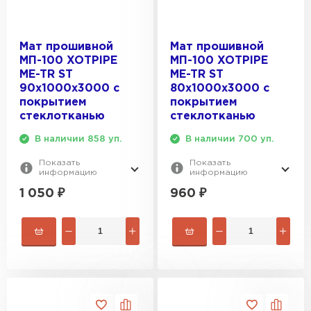
Утеплитель Эковер
Утеплитель Термит
ПЕРЕЙТИ
Мат прошивной
Мат прошивной
МП-100 XOTPIPE
МП-100 XOTPIPE
ME-TR ST
ME-TR ST
Утеплитель Isotec
Утеплитель Тимплэкс
90х1000х3000 с
80х1000х3000 с
покрытием
покрытием
ПЕРЕЙТИ
стеклотканью
стеклотканью
Утеплитель Ruspanel
В наличии 858 уп.
В наличии 700 уп.
Утеплитель Изовол
Показать
Показать
информацию
информацию
Утеплитель Брит
ПЕРЕЙТИ
1 050
₽
960
₽
Утеплитель Basfiber
Утеплитель Basfiber
ПЕРЕЙТИ
Утеплитель Xotpipe
Утеплитель Термит