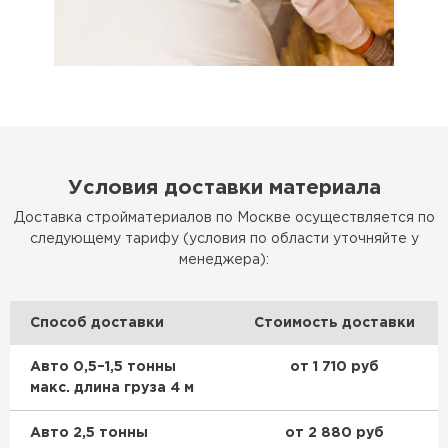
Гипсокартон
ПЕРЕЙТИ
Утеплитель Неман
Условия доставки материала
ПЕРЕЙТИ
Доставка стройматериалов по Москве осуществляется по
следующему тарифу (условия по области уточняйте у
Сэндвич-панели
менеджера):
ПЕРЕЙТИ
Способ доставки
Стоимость доставки
Авто 0,5–1,5 тонны
от 1 710 руб
Утеплитель Baswool
макс. длина груза 4 м
ПЕРЕЙТИ
Авто 2,5 тонны
от 2 880 руб