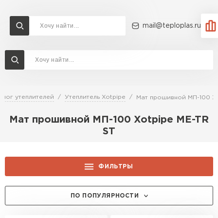
mail@teploplas.ru
Доставка и оплата
Акции
О компании
Контакты
Утеплитель Технониколь
Перейти в каталог
алог утеплителей
Утеплитель Xotpipe
Мат прошивной МП-100 Xo
Утеплитель Ветонит
Мат прошивной МП-100 Xotpipe ME-TR
Утеплитель Rockwool
ST
ПЕРЕЙТИ
Утеплитель Knauf
ФИЛЬТРЫ
Утеплитель Profiplex
Утеплитель Пеноплекс
ТОЛЩИНА, ММ:
ПЕРЕЙТИ
ПО ПОПУЛЯРНОСТИ
50