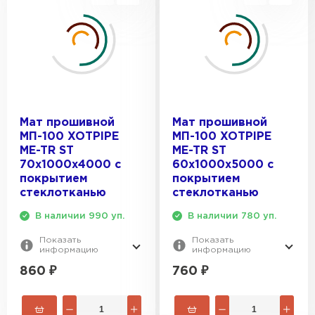
Утеплитель Тимплэкс
ПЕРЕЙТИ
Утеплитель Теплекс
ПЕРЕЙТИ
Мат прошивной
Мат прошивной
МП-100 XOTPIPE
МП-100 XOTPIPE
Утеплитель Изомин
ME-TR ST
ME-TR ST
70х1000х4000 с
60х1000х5000 с
ПЕРЕЙТИ
покрытием
покрытием
стеклотканью
стеклотканью
Рулонная кровля Брит
В наличии 990 уп.
В наличии 780 уп.
Показать
Показать
ПЕРЕЙТИ
информацию
информацию
860
₽
760
₽
Утеплитель Knauf