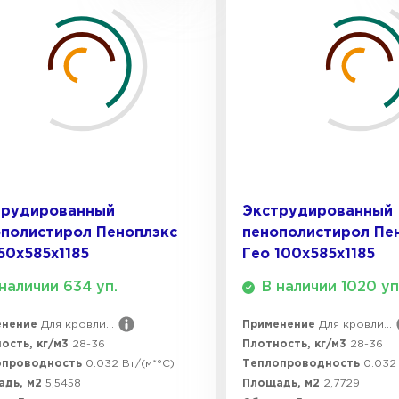
Утеплител
ПЕРЕЙ
Утеплител
трудированный
Экструдированный
ПЕРЕЙ
полистирол Пеноплэкс
пенополистирол Пе
50х585х1185
Гео 100х585х1185
наличии 634 уп.
В наличии 1020 уп
Утеплител
енение
Для кровли...
Применение
Для кровли...
ПЕРЕЙ
ость, кг/м3
28-36
Плотность, кг/м3
28-36
опроводность
0.032 Вт/(м*°C)
Теплопроводность
0.032 
адь, м2
5,5458
Площадь, м2
2,7729