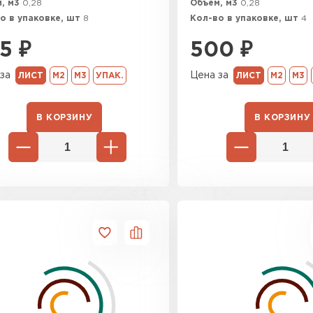
, м3
0,28
Объем, м3
0,28
Утеплител
о в упаковке, шт
8
Кол-во в упаковке, шт
4
5
₽
500
₽
ПЕРЕЙ
за
Цена за
ЛИСТ
М2
М3
УПАК.
ЛИСТ
М2
М3
Утеплитель
В КОРЗИНУ
В КОРЗИНУ
ПЕРЕЙ
Утеплител
ПЕРЕЙ
Рулонная 