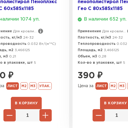
полистирол Пеноплэкс
пенополистирол Пе
С 60х585х1185
Гео С 80х585х1185
наличии 1074 уп.
В наличии 652 уп.
енение
Для кровли...
Применение
Для кровли...
ость, кг/м3
24-32
Плотность, кг/м3
24-32
опроводность
0.032 Вт/(м*°C)
Теплопроводность
0.032 
адь, м2
3,466125
Площадь, м2
3,466125
, м3
0,21
Объем, м3
0,28
о в упаковке, шт
5
Кол-во в упаковке, шт
5
0
₽
390
₽
за
Цена за
ЛИСТ
М2
М3
УПАК.
ЛИСТ
М2
М3
В КОРЗИНУ
В КОРЗИНУ