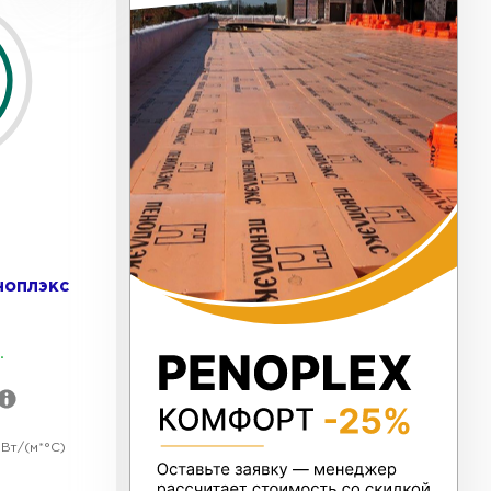
ь Тизол
ТИ
ь Ruspanel
ТИ
ноплэкс
.
ь Xotpipe
ТИ
Вт/(м*°C)