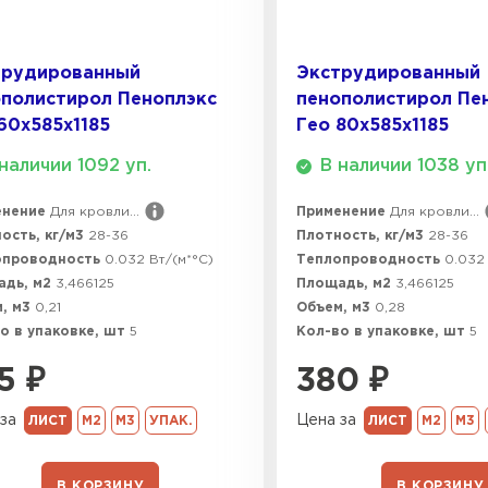
ПЕРЕЙ
трудированный
Экструдированный
полистирол Пеноплэкс
пенополистирол Пе
60х585х1185
Гео 80х585х1185
ВСЕ ПРОИЗВОДИТЕЛИ
наличии 1092 уп.
В наличии 1038 уп
енение
Для кровли...
Применение
Для кровли...
ость, кг/м3
28-36
Плотность, кг/м3
28-36
опроводность
0.032 Вт/(м*°C)
Теплопроводность
0.032 
адь, м2
3,466125
Площадь, м2
3,466125
, м3
0,21
Объем, м3
0,28
о в упаковке, шт
5
Кол-во в упаковке, шт
5
5
₽
380
₽
за
Цена за
ЛИСТ
М2
М3
УПАК.
ЛИСТ
М2
М3
В КОРЗИНУ
В КОРЗИНУ