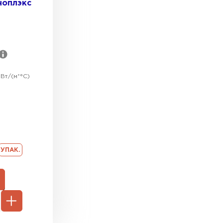
ноплэкс
Вт/(м*°C)
УПАК.