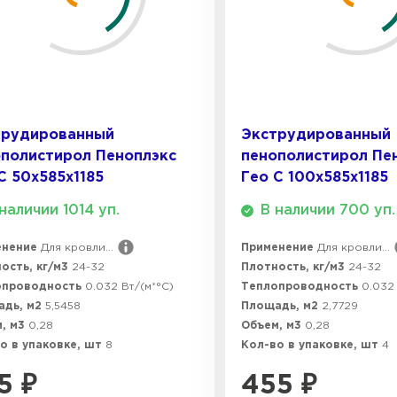
ПЕРЕЙ
Утеплитель
ПЕРЕЙ
трудированный
Экструдированный
полистирол Пеноплэкс
пенополистирол Пе
С 50х585х1185
Гео С 100х585х1185
Утеплител
наличии 1014 уп.
В наличии 700 уп.
ПЕРЕЙ
енение
Для кровли...
Применение
Для кровли...
ость, кг/м3
24-32
Плотность, кг/м3
24-32
опроводность
0.032 Вт/(м*°C)
Теплопроводность
0.032 
Утеплител
адь, м2
5,5458
Площадь, м2
2,7729
, м3
0,28
Объем, м3
0,28
о в упаковке, шт
8
Кол-во в упаковке, шт
4
ПЕРЕЙ
5
₽
455
₽