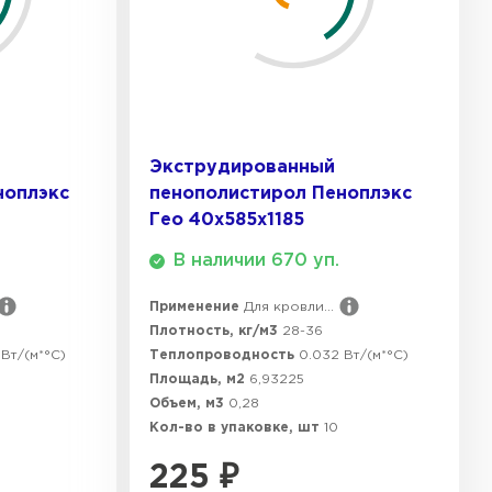
ТИ
 Isoroc
ТИ
Экструдированный
ноплэкс
пенополистирол Пеноплэкс
Гео 40х585х1185
ь Paroc
В наличии 670 уп.
ТИ
Применение
Для кровли...
Плотность, кг/м3
28-36
Вт/(м*°C)
Теплопроводность
0.032 Вт/(м*°C)
ь Rockwool
Площадь, м2
6,93225
Объем, м3
0,28
Кол-во в упаковке, шт
10
ТИ
225
₽