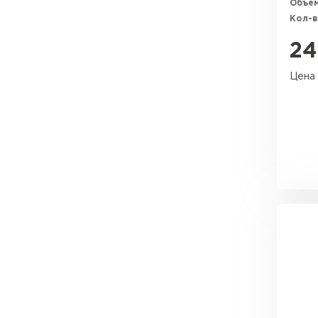
Объем
Утеплитель Эковер
Кол-в
Утеплитель Юматекс
ПЕРЕЙТИ
24
Цена 
Утеплитель Теплекс
Утеплитель Изовол
ПЕРЕЙТИ
Утеплитель Эковер
Утеплитель Дирок
Утеплитель Термит
ПЕРЕЙТИ
Утеплитель Белтеп
Утеплитель Изомин
Утеплитель Тизол