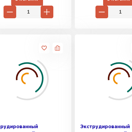
трудированный
Экструдированный