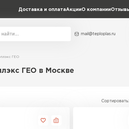
Доставка и оплата
Акции
О компании
Отзыв
mail@teploplas.ru
Акции
О комп
плэкс ГЕО
лэкс ГЕО в Москве
Утеплит
ПЕР
Сортировать:
Утеплител
ПЕРЕЙ