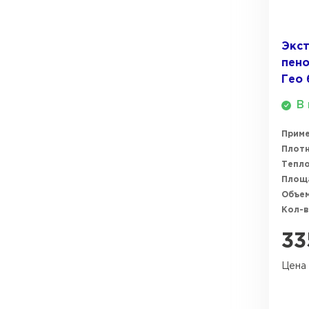
ПЕРЕЙТИ
Экс
пено
Гео 
В 
Прим
Плотн
Тепл
Площ
Объем
Кол-в
33
Цена 