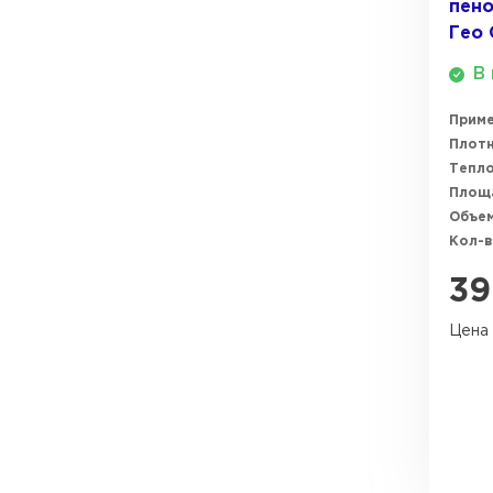
пено
Гео 
В 
Прим
Плотн
Тепл
Площ
Объем
Кол-в
39
Цена 