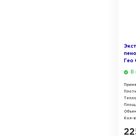
ПЕРЕЙТИ
Утеплитель Термит
Утеплитель Knauf
Утеплитель Isotec
ПЕРЕЙТИ
Экс
пено
Утеплитель Ruspanel
Гео 
Утеплитель Isover
В 
Утеплитель Брит
ПЕРЕЙТИ
Прим
Плотн
Утеплитель Basfiber
Тепл
Утеплитель Penoplex
Площ
Объем
Кол-в
Утеплитель Xotpipe
ПЕРЕЙТИ
22