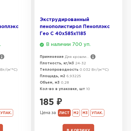
ТИ
Экструдированный
ноплэкс
пенополистирол Пеноплэкс
Гео С 40х585х1185
.
В наличии 700 уп.
Применение
Для кровли...
Плотность, кг/м3
24-32
Вт/(м*°C)
Теплопроводность
0.032 Вт/(м*°C)
Площадь, м2
6,93225
Объем, м3
0,28
Кол-во в упаковке, шт
10
185
₽
Цена за
УПАК.
ЛИСТ
М2
М3
УПАК.
В КОРЗИНУ