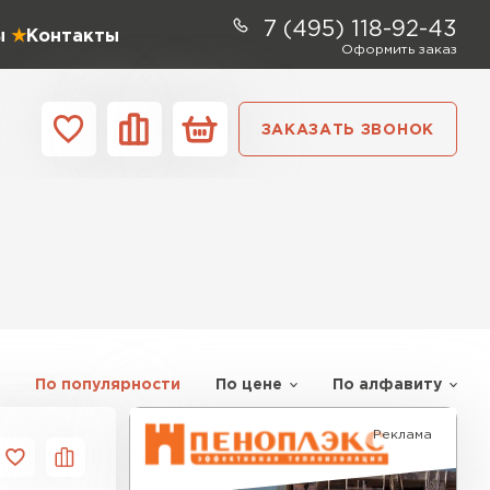
7 (495) 118-92-43
ы
Контакты
Оформить заказ
ЗАКАЗАТЬ ЗВОНОК
ании
Контакты
ель Profiplex
ЕЙТИ
По популярности
По цене
По алфавиту
ь Дирок
Реклама
ТИ