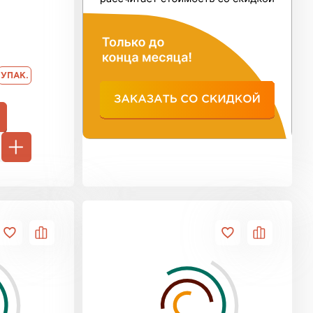
ь Тимплэкс
ТИ
УПАК.
 Basfiber
ТИ
ь Теплекс
ТИ
кровля Брит