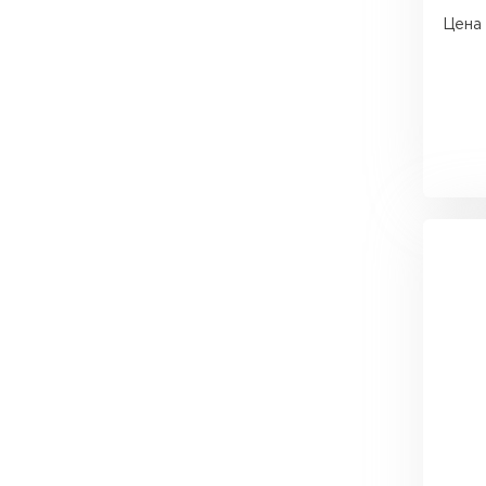
Утеплитель Тимплэкс
Цена 
Утеплитель Технониколь
ПЕРЕЙТИ
Утеплитель Юматекс Термо
ПЕРЕЙТИ
Утеплитель Неман
ПЕРЕЙТИ
Утеплитель Baswool