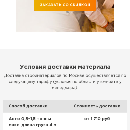
Утеплитель Эковер
ЗАКАЗАТЬ СО СКИДКОЙ
Утеплитель Термит
ПЕРЕЙТИ
Утеплитель Isotec
Утеплитель Тимплэкс
ПЕРЕЙТИ
Утеплитель Ruspanel
Утеплитель Изовол
Условия доставки материала
Утеплитель Брит
Доставка стройматериалов по Москве осуществляется по
ПЕРЕЙТИ
следующему тарифу (условия по области уточняйте у
менеджера):
Утеплитель Basfiber
Утеплитель Basfiber
Способ доставки
Стоимость доставки
ПЕРЕЙТИ
Утеплитель Xotpipe
Авто 0,5–1,5 тонны
от 1 710 руб
Утеплитель Термит
макс. длина груза 4 м