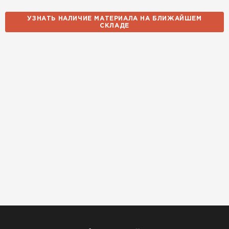
УЗНАТЬ НАЛИЧИЕ МАТЕРИАЛА НА БЛИЖАЙШЕМ
Утеплитель Izolife
СКЛАДЕ
ПЕРЕЙТИ
ВСЕ ПРОИЗВОДИТЕЛИ