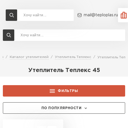
mail@teploplas.ru
Доставка и оплата
Акции
О компании
Контакты
Утеплитель Технониколь
Перейти в каталог
ая
Каталог утеплителей
Утеплитель Теплекс
Утеплитель Тепл
Утеплитель Ветонит
Утеплитель Теплекс 45
Утеплитель Rockwool
ПЕРЕЙТИ
Утеплитель Knauf
ФИЛЬТРЫ
Утеплитель Profiplex
ПО ПОПУЛЯРНОСТИ
Утеплитель Пеноплекс
ПЕРЕЙТИ