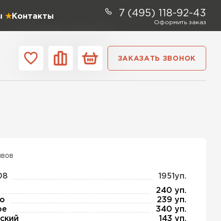
7 (495) 118-92-43
ы
Контакты
Оформить заказ
ЗАКАЗАТЬ ЗВОНОК
ании
Контакты
ель Profiplex
ЕЙТИ
ывов
08
1951уп.
ь Дирок
240 уп.
о
239 уп.
ое
340 уп.
ТИ
ский
143 уп.