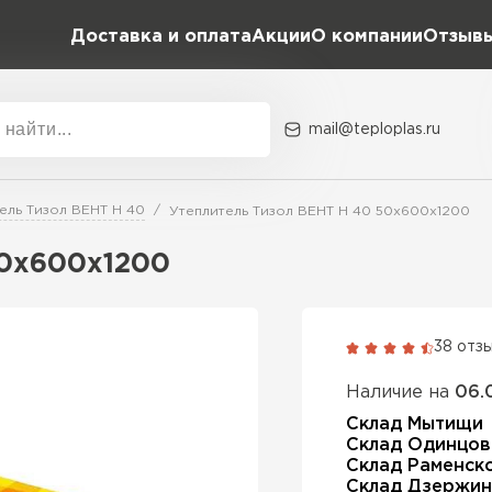
Доставка и оплата
Акции
О компании
Отзыв
mail@teploplas.ru
Акции
О комп
ель Тизол ВЕНТ Н 40
Утеплитель Тизол ВЕНТ Н 40 50х600х1200
50х600х1200
Утеплит
ПЕР
38 отз
Наличие на
06.
Утеплител
Склад Мытищи
Склад Одинцов
Склад Раменск
ПЕРЕЙ
Склад Дзержин