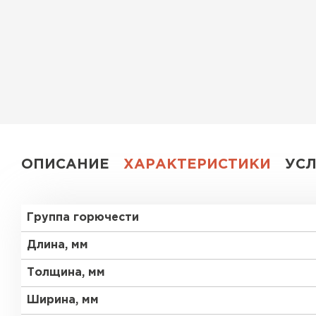
Утеплитель Эковер
Утеплитель Юматекс
ПЕРЕЙТИ
Утеплитель Теплекс
Утеплитель Изовол
ПЕРЕЙТИ
Утеплитель Эковер
ОПИСАНИЕ
ХАРАКТЕРИСТИКИ
УС
Утеплитель Дирок
Утеплитель Термит
Группа горючести
ПЕРЕЙТИ
Утеплитель Белтеп
Длина, мм
Толщина, мм
Утеплитель Изомин
Утеплитель Тизол
Ширина, мм