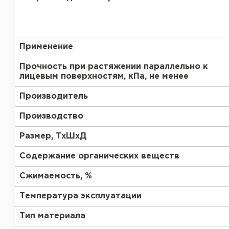
Утеплитель Тимплэкс
Утеплитель Технониколь
ПЕРЕЙТИ
Применение
Прочность при растяжении параллельно к
лицевым поверхностям, кПа, не менее
Утеплитель Юматекс Термо
Производитель
ПЕРЕЙТИ
Производство
Размер, ТхШхД
Утеплитель Неман
Содержание органических веществ
Сжимаемость, %
ПЕРЕЙТИ
Температура эксплуатации
Тип материала
Утеплитель Baswool