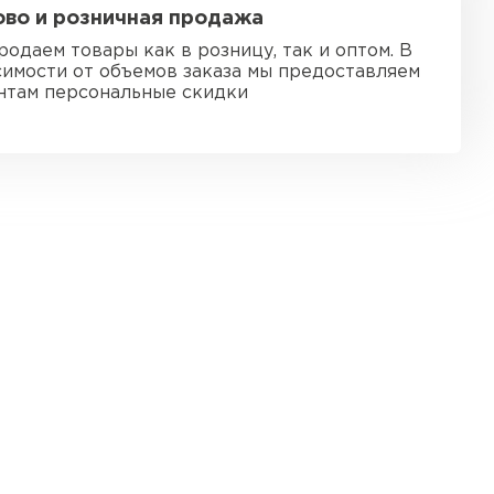
во и розничная продажа
ь Ursa
родаем товары как в розницу, так и оптом. В
симости от объемов заказа мы предоставляем
ТИ
нтам персональные скидки
он
ТИ
анели
ТИ
 Izolife