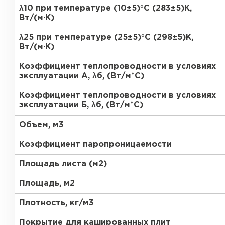
ПЕРЕЙТИ
λ10 при температуре (10±5)°С (283±5)К,
Вт/(м·К)
Утеплитель Термит
λ25 при температуре (25±5)°С (298±5)К,
Утеплитель Knauf
Вт/(м·К)
Утеплитель Isotec
Коэффициент теплопроводности в условиях
ПЕРЕЙТИ
эксплуатации А, λб, (Вт/м*С)
Утеплитель Ruspanel
Коэффициент теплопроводности в условиях
эксплуатации Б, λб, (Вт/м*С)
Утеплитель Isover
Объем, м3
Утеплитель Брит
ПЕРЕЙТИ
Коэффициент паропроницаемости
Утеплитель Basfiber
Площадь листа (м2)
Утеплитель Penoplex
Площадь, м2
Утеплитель Xotpipe
ПЕРЕЙТИ
Плотность, кг/м3
Покрытие для кашированных плит