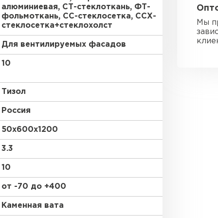
алюминиевая, СТ-стеклоткань, ФТ-
Опто
Утеплител
фольмоткань, СС-стеклосетка, ССХ-
Мы п
стеклосетка+стеклохолст
зави
ПЕРЕЙ
клие
Для вентилируемых фасадов
10
Гипсокарт
Тизол
ПЕРЕЙ
Россия
50х600х1200
Сэндвич-п
3.3
10
ПЕРЕЙ
от -70 до +400
Каменная вата
Утеплитель