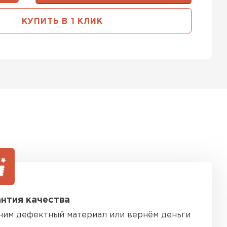
ь Тимплэкс
КУПИТЬ В 1 КЛИК
ТИ
 Basfiber
ТИ
ь Теплекс
ТИ
нтия качества
кровля Брит
ним дефектный материал или вернём деньги