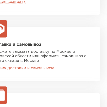
вия возврата
ТИ
 Isoroc
ТИ
авка и самовывоз
ь Paroc
ожете заказать доставку по Москве и
овской области или оформить самовывоз с
го склада в Москве
ТИ
вия доставки и самовывоза
ь Rockwool
ТИ