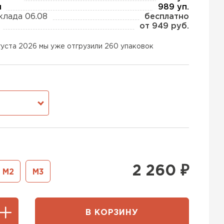
ы
989 уп.
клада 06.08
бесплатно
от 949 руб.
ь Тизол
густа 2026 мы уже отгрузили 260 упаковок
ТИ
ь Ruspanel
М
ТИ
ь Xotpipe
2 260
₽
М2
М3
ТИ
В КОРЗИНУ