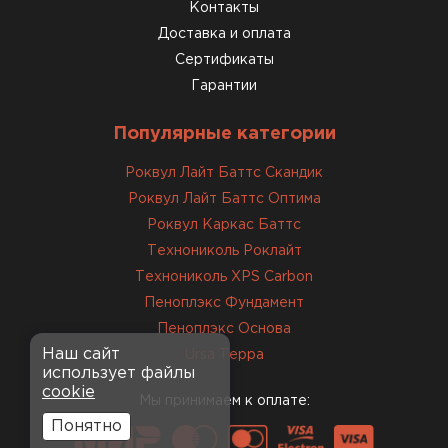
консультанты помогли с
Контакты
выбором и всё подробно
Доставка и оплата
объяснили. С монтажом
Сертификаты
справился сам!
Гарантии
Михайлов
Популярные категории
Андрей
21.10.2024
Роквул Лайт Баттс Скандик
Роквул Лайт Баттс Оптима
Искал определённый
Роквул Каркас Баттс
утеплитель для гаража, чтобы
Технониколь Роклайт
обеспечить и теплоизоляцию, и
Технониколь XPS Carbon
шумоизоляцию. Оперативно
Пеноплэкс Фундамент
проконсультировали, спасибо
менеджерам. Остановил свой
Пеноплэкс Основа
выбор на утеплителе Роквул.
Наш сайт
Ursa Терра
использует файлы
Этот материал был в наличии
cookie
на разных складах, и доставку
Мы принимаем к оплате:
сделали уже на второй день.
Понятно