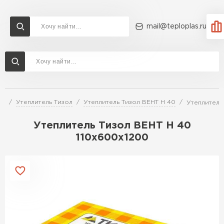
mail@teploplas.ru
Доставка и оплата
Акции
О компании
Контакты
Утеплитель Технониколь
Перейти в каталог
ей
Утеплитель Тизол
Утеплитель Тизол ВЕНТ Н 40
Утеплитель
Утеплитель Ветонит
Утеплитель Rockwool
Утеплитель Тизол ВЕНТ Н 40
110х600х1200
ПЕРЕЙТИ
Утеплитель Knauf
Утеплитель Profiplex
Утеплитель Пеноплекс
ПЕРЕЙТИ