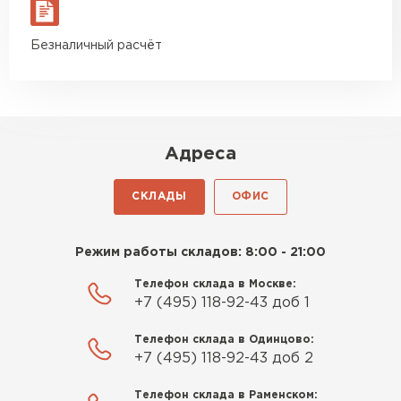
материал есть в наличии, а
цена была почти в полтора
Утеплитель Izolife
Безналичный расчёт
раза ниже, чем в обычных
магазинах. Сделал заказ,
ПЕРЕЙТИ
привезли на следующий день,
и строители сразу начали
работать.
Адреса
ВСЕ ПРОИЗВОДИТЕЛИ
Новиков
Артём
СКЛАДЫ
ОФИС
27.12.2024
Приобрёл утеплитель Isover
Режим работы складов: 8:00 - 21:00
для утепления дачного домика.
Телефон склада в Москве:
Понравилось, что он мягкий, не
+7 (495) 118-92-43 доб 1
крошится и легко
укладывается хоть я и не
Телефон склада в Одинцово:
профессионал, но справился
+7 (495) 118-92-43 доб 2
быстро. Ребята из компании
Телефон склада в Раменском:
порадовали, всё организовали