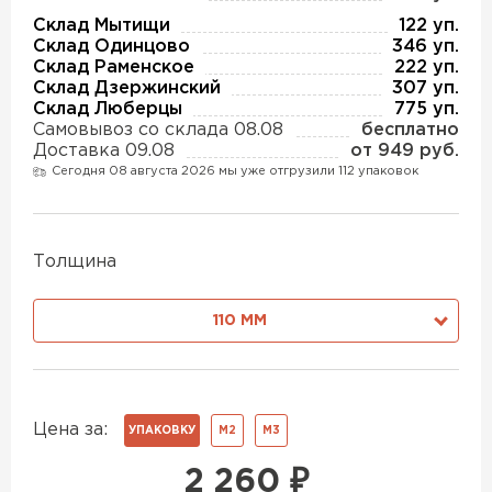
Утеплитель Изотек
Склад Мытищи
122 уп.
Склад Одинцово
346 уп.
ПЕРЕЙТИ
Утеплитель Юматекс
Склад Раменское
222 уп.
Склад Дзержинский
307 уп.
Склад Люберцы
775 уп.
Утеплитель Ruspanel
Самовывоз со склада 08.08
бесплатно
Утеплитель Теплекс
Доставка 09.08
от 949 руб.
ПЕРЕЙТИ
Сегодня 08 августа 2026 мы уже отгрузили 112 упаковок
Утеплитель Эковер
Толщина
Утеплитель Hotrock
Утеплитель Дирок
ПЕРЕЙТИ
110 ММ
Утеплитель Белтеп
Утеплитель Xotpipe
Цена за:
ПЕРЕЙТИ
УПАКОВКУ
М2
М3
Утеплитель Тизол
2 260
₽