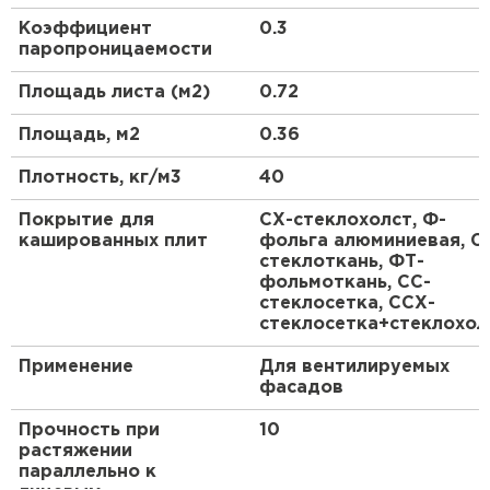
ПЕРЕЙТИ
дополнительной пароизоляции и ветрозащиты, а
Коэффициент
0.3
также в качестве теплоизоляционного слоя при
паропроницаемости
внутреннем выполнении изоляции без
Утеплитель Isoroc
дополнительной облицовки.
Площадь листа (м2)
0.72
ПЕРЕЙТИ
Площадь, м2
0.36
Плотность, кг/м3
40
Утеплитель Isover
Покрытие для
СХ-стеклохолст, Ф-
ПЕРЕЙТИ
кашированных плит
фольга алюминиевая, С
стеклоткань, ФТ-
фольмоткань, СС-
Утеплитель Paroc
стеклосетка, ССХ-
стеклосетка+стеклохол
ПЕРЕЙТИ
Применение
Для вентилируемых
фасадов
Утеплитель Penoplex
Прочность при
10
растяжении
ПЕРЕЙТИ
параллельно к