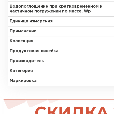
Утеплитель Тимплэкс
Водопоглощение при кратковременном и
Утеплитель Технониколь
частичном погружении по массе, Wp
ПЕРЕЙТИ
Единица измерения
Применение
Утеплитель Юматекс Термо
Коллекция
Продуктовая линейка
ПЕРЕЙТИ
Производитель
Категория
Утеплитель Неман
Маркировка
ПЕРЕЙТИ
Утеплитель Baswool