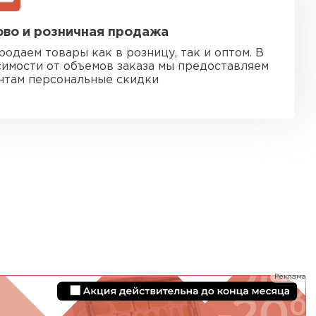
ь Ursa
во и розничная продажа
родаем товары как в розницу, так и оптом. В
ТИ
симости от объемов заказа мы предоставляем
нтам персональные скидки
он
ТИ
анели
ТИ
Реклама
 Izolife