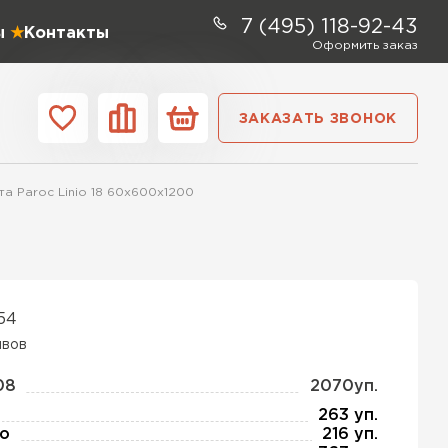
7 (495) 118-92-43
ы
Контакты
Оформить заказ
ЗАКАЗАТЬ ЗВОНОК
ании
Контакты
та Paroc Linio 18 60х600х1200
ель Profiplex
ЕЙТИ
354
ывов
ь Дирок
08
2070уп.
263 уп.
о
216 уп.
ТИ