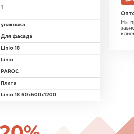
1
Утеплител
Опто
Мы п
ПЕРЕЙ
упаковка
зави
клие
Для фасада
Гипсокарт
Linio 18
Linio
ПЕРЕЙ
PAROC
Плита
Сэндвич-п
Linio 18 60х600х1200
ПЕРЕЙ
Утеплитель