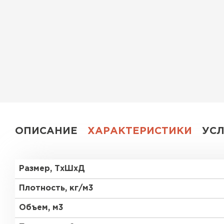
Утеплитель Эковер
Утеплитель Юматекс
ПЕРЕЙТИ
Утеплитель Теплекс
Утеплитель Изовол
ПЕРЕЙТИ
Утеплитель Эковер
ОПИСАНИЕ
ХАРАКТЕРИСТИКИ
УС
Утеплитель Дирок
Утеплитель Термит
ПЕРЕЙТИ
Размер, ТхШхД
Утеплитель Белтеп
Плотность, кг/м3
Утеплитель Изомин
Утеплитель Тизол
Объем, м3