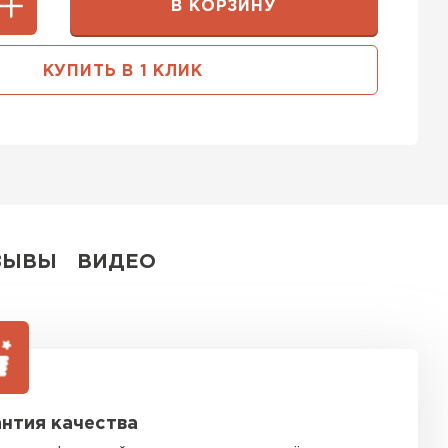
В КОРЗИНУ
ь Тимплэкс
ТИ
КУПИТЬ В 1 КЛИК
 Basfiber
ТИ
ЗЫВЫ
ВИДЕО
ь Теплекс
ТИ
кровля Брит
нтия качества