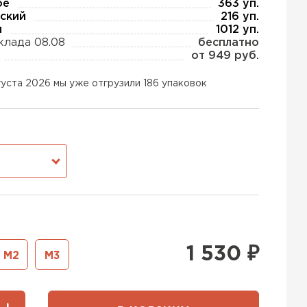
ое
363 уп.
ский
216 уп.
ы
1012 уп.
клада 08.08
бесплатно
ь Тизол
от 949 руб.
ТИ
густа 2026 мы уже отгрузили 186 упаковок
ь Ruspanel
М
ТИ
ь Xotpipe
1 530
₽
М2
М3
ТИ