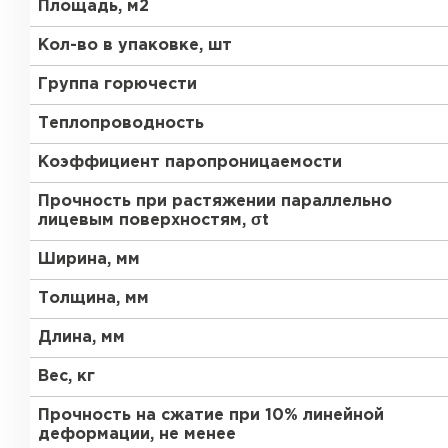
Площадь, м2
ПЕРЕЙТИ
Утеплитель Термит
Кол-во в упаковке, шт
Группа горючести
Утеплитель Knauf
Утеплитель Isotec
Теплопроводность
ПЕРЕЙТИ
Коэффициент паропроницаемости
Утеплитель Ruspanel
Прочность при растяжении параллельно
Утеплитель Isover
лицевым поверхностям, σt
Утеплитель Брит
Ширина, мм
ПЕРЕЙТИ
Толщина, мм
Утеплитель Basfiber
Длина, мм
Утеплитель Penoplex
Вес, кг
Утеплитель Xotpipe
ПЕРЕЙТИ
Прочность на сжатие при 10% линейной
деформации, не менее