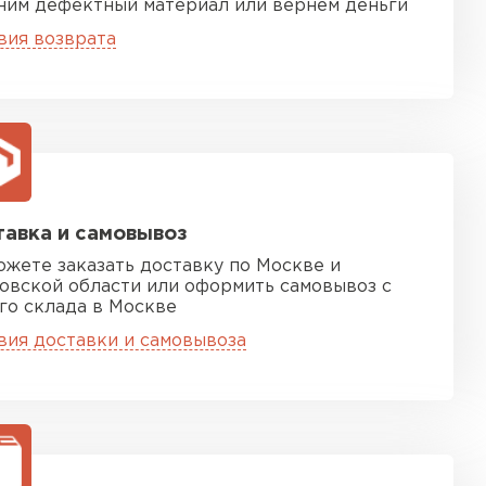
ним дефектный материал или вернём деньги
ТИ
вия возврата
 Isoroc
ТИ
ь Paroc
авка и самовывоз
ожете заказать доставку по Москве и
овской области или оформить самовывоз с
ТИ
го склада в Москве
вия доставки и самовывоза
ь Rockwool
ТИ