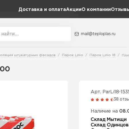
Доставка и оплата
Акции
О компании
Отзыв
mail@teploplas.ru
Акции
О комп
оляция штукатурных фасадов
Парок Linio
Парок Linio 18
Пли
200
Утеплит
ПЕР
Арт. ParLi18-15
38 отз
Утеплител
Наличие на
08.
Склад Мытищи
Склад Одинцов
ПЕРЕЙ