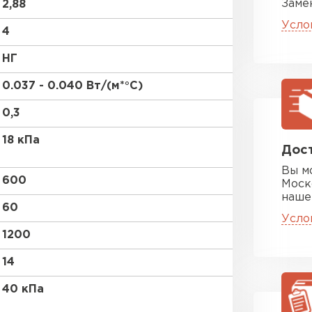
Заме
2,88
ПЕРЕЙ
Усло
4
НГ
Утеплитель
0.037 - 0.040 Вт/(м*°C)
ПЕРЕЙ
0,3
18 кПа
Утеплител
Дост
Вы м
600
Моск
ПЕРЕЙ
наше
60
Усло
1200
Утеплител
14
ПЕРЕЙ
40 кПа