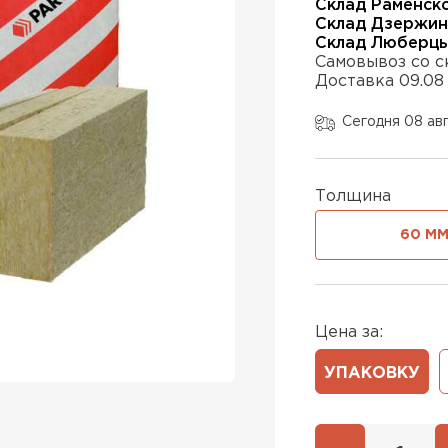
Склад Раменск
Склад Дзержин
Склад Люберц
Самовывоз со с
Утеплител
Доставка 09.08
ПЕРЕЙ
Сегодня 08 ав
Утеплител
Толщина
60 М
ПЕРЕЙ
Утеплител
Цена за:
УПАКОВКУ
ПЕРЕЙ