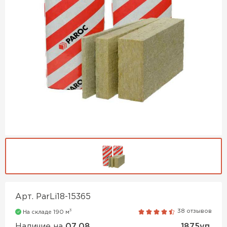
Утеплитель Isover
Утеплитель MasterPLEX
ПЕРЕЙТИ
Утеплитель Урса
Утеплитель Дирок
Утеплитель Isoroc
ПЕРЕЙТИ
Утеплитель Изовол
Утеплитель Белтеп
ПЕРЕЙТИ
Утеплитель Paroc
Утеплитель Тизол
Утеплитель Hotrock
Арт. ParLi18-15365
ПЕРЕЙТИ
3
38 отзывов
На складе 190 м
Утеплитель Изомин
Наличие на
07.08
1875уп.