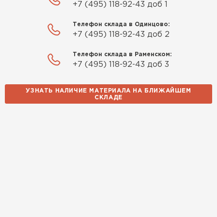
порадовали, всё организовали
+7 (495) 118-92-43 доб 1
оперативно, доставили
вовремя, ничего не перепутали.
Телефон склада в Одинцово:
+7 (495) 118-92-43 доб 2
Теперь подумываю утеплить и
сарай с таким подходом
Телефон склада в Раменском:
хочется снова обратиться к
+7 (495) 118-92-43 доб 3
ним!
УЗНАТЬ НАЛИЧИЕ МАТЕРИАЛА НА БЛИЖАЙШЕМ
Власов
СКЛАДЕ
Егор
07.12.2024
Нужен был определённый
утеплитель Ursa для утепления
бани. Материал понравился:
лёгкий, хорошо гнётся, а
главное никакой пыли и
мусора, работать было в
удовольствие. Монтировать
оказалось проще простого, как