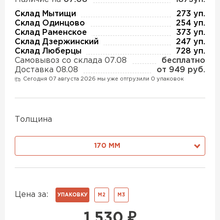
Утеплитель Изотек
Склад Мытищи
273 уп.
Склад Одинцово
254 уп.
ПЕРЕЙТИ
Утеплитель Юматекс
Склад Раменское
373 уп.
Склад Дзержинский
247 уп.
Склад Люберцы
728 уп.
Утеплитель Ruspanel
Самовывоз со склада 07.08
бесплатно
Утеплитель Теплекс
Доставка 08.08
от 949 руб.
ПЕРЕЙТИ
Сегодня 07 августа 2026 мы уже отгрузили 0 упаковок
Утеплитель Эковер
Утеплитель Hotrock
Толщина
Утеплитель Дирок
ПЕРЕЙТИ
170 ММ
Утеплитель Белтеп
Утеплитель Xotpipe
ПЕРЕЙТИ
Цена за:
УПАКОВКУ
М2
М3
Утеплитель Тизол
1 530
₽