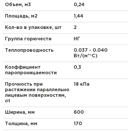
экологичность.
Утеплитель Тимплэкс
Объем, м3
0,24
ПЕРЕЙТИ
Площадь, м2
1,44
Особенности
Утеплитель Теплекс
Кол-во в упаковке, шт
2
Этот материал выделяется своей структурой из
негорючих волокон, что гарантирует безопасность
Группа горючести
НГ
ПЕРЕЙТИ
в эксплуатации. Он обладает повышенной
плотностью, устойчивостью к деформациям и
Теплопроводность
0.037 - 0.040
способностью к саморегуляции влажности,
Вт/(м*°C)
Утеплитель Изомин
предотвращая образование конденсата.
Коэффициент
0,3
Уникальные свойства волокон
ПЕРЕЙТИ
паропроницаемости
Волокна базальта обеспечивают отличную
Прочность при
18 кПа
паропроницаемость, позволяя стенам "дышать"
Рулонная кровля Брит
растяжении параллельно
без потери тепла.
лицевым поверхностям,
σt
ПЕРЕЙТИ
Формат и монтаж
Ширина, мм
600
Прямоугольная форма плит упрощает резку и
Утеплитель Knauf
установку, минимизируя отходы на объекте.
Толщина, мм
170