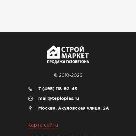
конструктор. Привезли
оперативно, всё целое, ни
одной повреждённой упаковки.
Подсказали по
характеристикам, всё честно
рассказали, что именно нужно
для бани, без лишних
навязываний!
Богомолов
© 2010-2026
Макар
27.05.2024
7 (495) 118-92-43
Недавно купил утеплитель
mail@teploplas.ru
Инсулейшн для потолка в
Москва, Акуловская улица, 2А
сарае. Материал плотный,
лёгкий, укладывать просто,
Карта сайта
крошится минимально.
Доставили быстро,