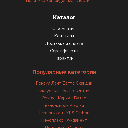
Политика конфиденциальности
консультанты помогли с
выбором и всё подробно
объяснили. С монтажом
Каталог
справился сам!
О компании
Контакты
Михайлов
Андрей
Доставка и оплата
21.10.2024
Сертификаты
Гарантии
Искал определённый
утеплитель для гаража, чтобы
Популярные категории
обеспечить и теплоизоляцию, и
шумоизоляцию. Оперативно
Роквул Лайт Баттс Скандик
проконсультировали, спасибо
Роквул Лайт Баттс Оптима
менеджерам. Остановил свой
Роквул Каркас Баттс
выбор на утеплителе Роквул.
Технониколь Роклайт
Этот материал был в наличии
Технониколь XPS Carbon
на разных складах, и доставку
Пеноплэкс Фундамент
сделали уже на второй день.