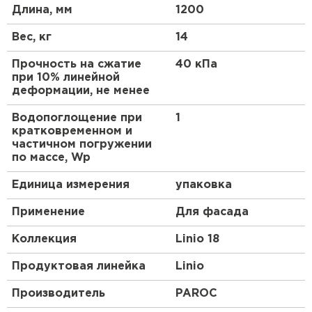
ПЕРЕЙТИ
Преимущества
Длина, мм
1200
Использование этой плиты снижает
Вес, кг
14
Утеплитель Isoroc
энергозатраты на отопление до 30%, продлевает
Прочность на сжатие
40 кПа
срок службы фасадов и улучшает акустический
ПЕРЕЙТИ
при 10% линейной
комфорт внутри помещений. Экологически чистый
деформации, не менее
состав без вредных веществ делает ее выбором
для устойчивого строительства.
Водопоглощение при
1
Утеплитель Isover
кратковременном и
Экономическая выгода
частичном погружении
ПЕРЕЙТИ
по массе, Wp
Долговечность материала уменьшает
необходимость в ремонтах, экономя средства в
Единица измерения
упаковка
долгосрочной перспективе.
Утеплитель Paroc
Применение
Для фасада
Комфорт и безопасность
ПЕРЕЙТИ
Отсутствие усадки и устойчивость к грызунам
Коллекция
Linio 18
обеспечивают надежную защиту на годы.
Продуктовая линейка
Linio
Утеплитель Penoplex
Применения
Производитель
PAROC
ПЕРЕЙТИ