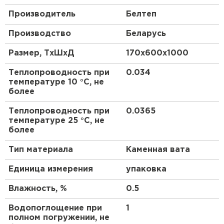
ПЕРЕЙТИ
Производитель
Белтеп
Утеплитель Isoroc
Производство
Беларусь
Размер, ТхШхД
170х600х1000
ПЕРЕЙТИ
Теплопроводность при
0.034
температуре 10 °С, не
Утеплитель Isover
более
ПЕРЕЙТИ
Теплопроводность при
0.0365
температуре 25 °С, не
более
Утеплитель Paroc
Тип материала
Каменная вата
ПЕРЕЙТИ
Единица измерения
упаковка
Влажность, %
0.5
Утеплитель Penoplex
Водопоглощение при
1
ПЕРЕЙТИ
полном погружении, не