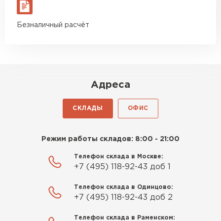
материал есть в наличии, а
цена была почти в полтора
Утеплитель Izolife
Безналичный расчёт
раза ниже, чем в обычных
магазинах. Сделал заказ,
ПЕРЕЙТИ
привезли на следующий день,
и строители сразу начали
работать.
Адреса
ВСЕ ПРОИЗВОДИТЕЛИ
Новиков
Артём
СКЛАДЫ
ОФИС
27.12.2024
Приобрёл утеплитель Isover
Режим работы складов: 8:00 - 21:00
для утепления дачного домика.
Телефон склада в Москве:
Понравилось, что он мягкий, не
+7 (495) 118-92-43 доб 1
крошится и легко
укладывается хоть я и не
Телефон склада в Одинцово:
профессионал, но справился
+7 (495) 118-92-43 доб 2
быстро. Ребята из компании
Телефон склада в Раменском:
порадовали, всё организовали