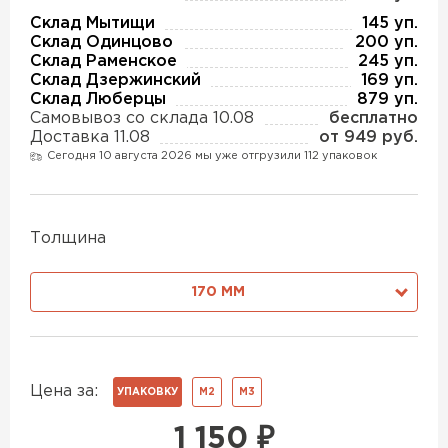
Утеплитель Изотек
Склад Мытищи
145 уп.
Склад Одинцово
200 уп.
ПЕРЕЙТИ
Утеплитель Юматекс
Склад Раменское
245 уп.
Склад Дзержинский
169 уп.
Склад Люберцы
879 уп.
Утеплитель Ruspanel
Самовывоз со склада 10.08
бесплатно
Утеплитель Теплекс
Доставка 11.08
от 949 руб.
ПЕРЕЙТИ
Сегодня 10 августа 2026 мы уже отгрузили 112 упаковок
Утеплитель Эковер
Толщина
Утеплитель Hotrock
Утеплитель Дирок
ПЕРЕЙТИ
170 ММ
Утеплитель Белтеп
Утеплитель Xotpipe
Цена за:
ПЕРЕЙТИ
УПАКОВКУ
М2
М3
Утеплитель Тизол
1 150
₽