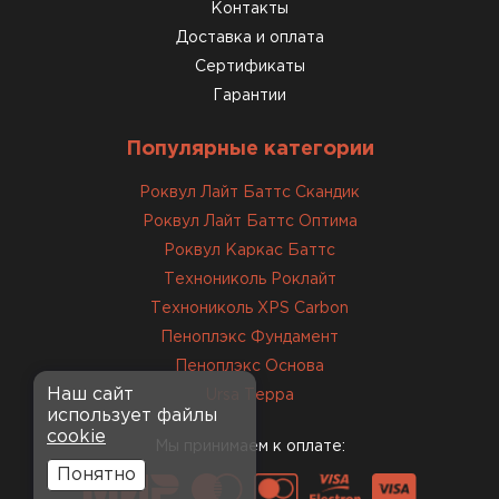
консультанты помогли с
Контакты
выбором и всё подробно
Доставка и оплата
объяснили. С монтажом
Сертификаты
справился сам!
Гарантии
Михайлов
Популярные категории
Андрей
21.10.2024
Роквул Лайт Баттс Скандик
Роквул Лайт Баттс Оптима
Искал определённый
Роквул Каркас Баттс
утеплитель для гаража, чтобы
Технониколь Роклайт
обеспечить и теплоизоляцию, и
Технониколь XPS Carbon
шумоизоляцию. Оперативно
Пеноплэкс Фундамент
проконсультировали, спасибо
менеджерам. Остановил свой
Пеноплэкс Основа
выбор на утеплителе Роквул.
Наш сайт
Ursa Терра
использует файлы
Этот материал был в наличии
cookie
на разных складах, и доставку
Мы принимаем к оплате:
сделали уже на второй день.
Понятно