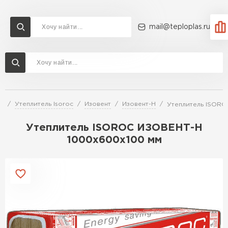
mail@teploplas.ru
Доставка и оплата
Акции
О компании
Контакты
Утеплитель Технониколь
Перейти в каталог
й
Утеплитель Isoroc
Изовент
Изовент-Н
Утеплитель ISORO
Утеплитель Ветонит
Утеплитель Rockwool
Утеплитель ISOROC ИЗОВЕНТ-Н
1000х600х100 мм
ПЕРЕЙТИ
Утеплитель Knauf
Утеплитель Profiplex
Утеплитель Пеноплекс
ПЕРЕЙТИ