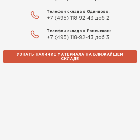
для бани, без лишних
навязываний!
Телефон склада в Одинцово:
+7 (495) 118-92-43 доб 2
Богомолов
Макар
Телефон склада в Раменском:
27.05.2024
+7 (495) 118-92-43 доб 3
Недавно купил утеплитель
УЗНАТЬ НАЛИЧИЕ МАТЕРИАЛА НА БЛИЖАЙШЕМ
Инсулейшн для потолка в
СКЛАДЕ
сарае. Материал плотный,
лёгкий, укладывать просто,
крошится минимально.
Доставили быстро,
консультанты помогли с
выбором и всё подробно
объяснили. С монтажом
справился сам!
Михайлов
Андрей