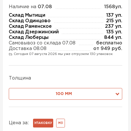
Утеплитель Изотек
Наличие на
07.08
1568уп.
ПЕРЕЙТИ
Склад Мытищи
137 уп.
Утеплитель Юматекс
Склад Одинцово
215 уп.
Склад Раменское
237 уп.
Склад Дзержинский
135 уп.
Утеплитель Ruspanel
Склад Люберцы
844 уп.
Утеплитель Теплекс
Самовывоз со склада 07.08
бесплатно
ПЕРЕЙТИ
Доставка 08.08
от 949 руб.
Сегодня 07 августа 2026 мы уже отгрузили 130 упаковок
Утеплитель Эковер
Утеплитель Hotrock
Толщина
Утеплитель Дирок
ПЕРЕЙТИ
100 ММ
Утеплитель Белтеп
Утеплитель Xotpipe
ПЕРЕЙТИ
Утеплитель Тизол
Цена за:
УПАКОВКУ
М3