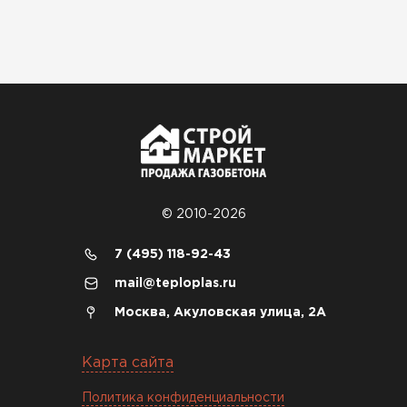
21.10.2024
Искал определённый
утеплитель для гаража, чтобы
обеспечить и теплоизоляцию, и
шумоизоляцию. Оперативно
проконсультировали, спасибо
менеджерам. Остановил свой
выбор на утеплителе Роквул.
Этот материал был в наличии
© 2010-2026
на разных складах, и доставку
сделали уже на второй день.
7 (495) 118-92-43
mail@teploplas.ru
Киреев
Иван
Москва, Акуловская улица, 2А
25.07.2024
Карта сайта
Компания порадовала точной
доставкой и грамотной
Политика конфиденциальности