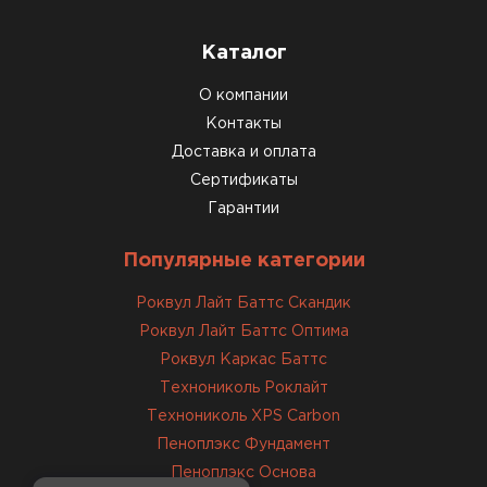
консультацией. Нужен был
утеплитель для разных
помещений. Взял утеплитель
Каталог
Knauf для гаража и балкона.
О компании
Качество отличное, материал
Контакты
плотный и легко монтируется.
Доставка и оплата
Спасибо Александру!
Сертификаты
Румянцев
Гарантии
Матвей
27.12.2024
Популярные категории
Покупал рулонный утеплитель,
Роквул Лайт Баттс Скандик
но к работам приступил не
Роквул Лайт Баттс Оптима
сразу, пачки лежали на улице и
Роквул Каркас Баттс
попали под дождь. Что могу
Технониколь Роклайт
сказать. Спасибо за
Технониколь XPS Carbon
качественный товар, ни одного
Пеноплэкс Фундамент
сырого утеплителя после
Пеноплэкс Основа
вскрытия!