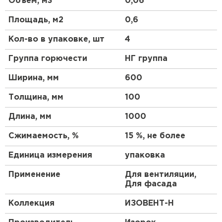
Объем, м3
0,06
Утеплитель Тимплэкс
размерам, плиты удобны в монтаже и
ПЕРЕЙТИ
обеспечивают надежную изоляцию.
Площадь, м2
0,6
Кол-во в упаковке, шт
4
Особенности
Утеплитель Теплекс
Группа горючести
НГ группа
Материал и структура
ПЕРЕЙТИ
Ширина, мм
600
Изделие изготовлено из базальтовых волокон, что
придает ему высокую прочность и устойчивость к
Утеплитель Изомин
Толщина, мм
100
деформациям. Структура волокон обеспечивает
отличную паропроницаемость, предотвращая
Длина, мм
1000
ПЕРЕЙТИ
накопление влаги внутри.
Сжимаемость, %
15 %, не более
Размеры и форма
Рулонная кровля Брит
Единица измерения
упаковка
Плиты имеют удобные габариты, позволяющие
минимизировать отходы при резке. Форма
ПЕРЕЙТИ
Применение
Для вентиляции,
обеспечивает плотное прилегание к
Для фасада
поверхностям без зазоров.
Утеплитель Knauf
Коллекция
ИЗОВЕНТ-Н
Преимущества