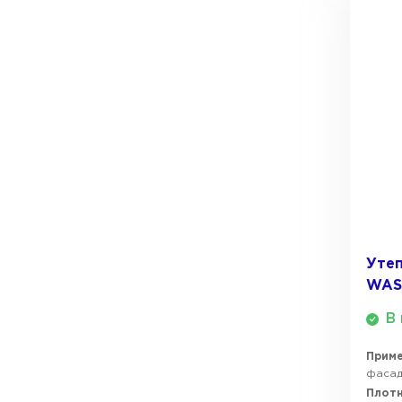
ПЕРЕЙТИ
Утеплитель Термит
Утеплитель Knauf
Утеплитель Isotec
ПЕРЕЙТИ
Утеплитель Ruspanel
Утеплитель Isover
Утеплитель Брит
ПЕРЕЙТИ
Уте
WAS
Утеплитель Basfiber
Утеплитель Penoplex
В 
Утеплитель Xotpipe
ПЕРЕЙТИ
Прим
фасадо
Плотн