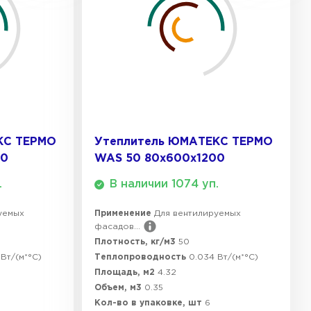
ТИ
КС ТЕРМО
Утеплитель ЮМАТЕКС ТЕРМО
00
WAS 50 80х600х1200
.
В наличии 1074 уп.
уемых
Применение
Для вентилируемых
фасадов...
Плотность, кг/м3
50
Вт/(м*°C)
Теплопроводность
0.034 Вт/(м*°C)
Площадь, м2
4.32
Объем, м3
0.35
Кол-во в упаковке, шт
6