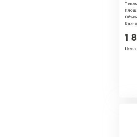
Тепл
Утеплитель Тимплэкс
Утеплитель Технониколь
Площ
Объем
ПЕРЕЙТИ
Кол-в
1 
Утеплитель Юматекс Термо
Цена 
ПЕРЕЙТИ
Утеплитель Неман
ПЕРЕЙТИ
Утеплитель Baswool