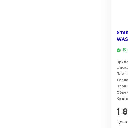
Уте
WAS
В 
Прим
фасадо
Плотн
Тепл
Площ
Объем
Кол-в
1 
Цена 