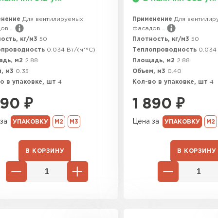
Утеплител
енение
Для вентилируемых
Применение
Для вентилир
в...
фасадов...
ПЕРЕЙ
ость, кг/м3
50
Плотность, кг/м3
50
опроводность
0.034 Вт/(м*°C)
Теплопроводность
0.034 
адь, м2
2.88
Площадь, м2
2.88
Утеплитель
, м3
0.35
Объем, м3
0.40
о в упаковке, шт
4
Кол-во в упаковке, шт
4
ПЕРЕЙ
890
₽
1 890
₽
за
Цена за
УПАКОВКУ
М2
М3
УПАКОВКУ
М2
Утеплител
В КОРЗИНУ
В КОРЗИНУ
ПЕРЕЙ
Рулонная 