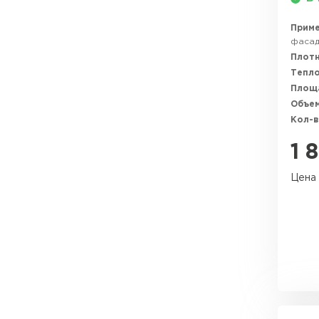
Утеплитель Эковер
Прим
Утеплитель Юматекс
фасадо
ПЕРЕЙТИ
Плотн
Тепл
Площ
Утеплитель Теплекс
Утеплитель Изовол
Объем
Кол-в
ПЕРЕЙТИ
Утеплитель Эковер
1 
Цена 
Утеплитель Дирок
Утеплитель Термит
ПЕРЕЙТИ
Утеплитель Белтеп
Утеплитель Изомин
Утеплитель Тизол