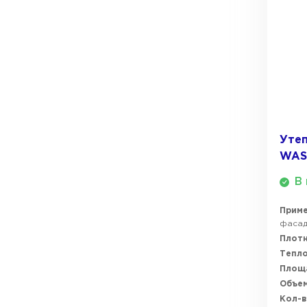
ПЕРЕЙТИ
Уте
WAS
В 
Прим
фасадо
Плотн
Тепл
Площ
Объем
Кол-в