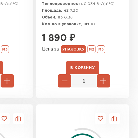
Вт/(м*°C)
Теплопроводность
0.034 Вт/(м*°C)
ь Ursa
Площадь, м2
7.20
Объем, м3
0.36
ТИ
Кол-во в упаковке, шт
10
1 890
₽
он
Цена за
М3
УПАКОВКУ
М2
М3
ТИ
В КОРЗИНУ
анели
ТИ
 Izolife