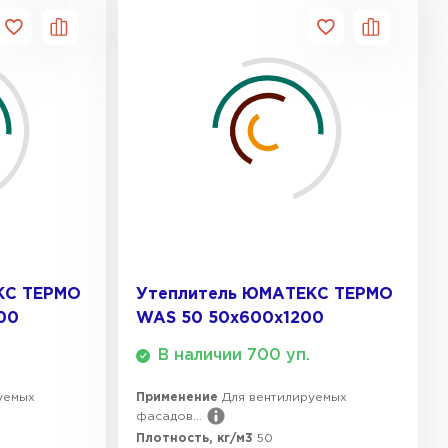
ТИ
 Isoroc
ТИ
ь Paroc
ТИ
КС ТЕРМО
Утеплитель ЮМАТЕКС ТЕРМО
00
WAS 50 50х600х1200
ь Rockwool
В наличии 700 уп.
ТИ
уемых
Применение
Для вентилируемых
фасадов...
Плотность, кг/м3
50