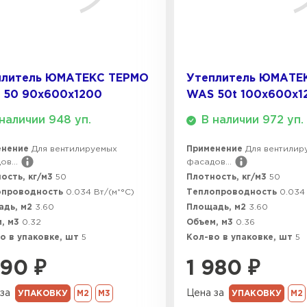
плитель ЮМАТЕКС ТЕРМО
Утеплитель ЮМАТЕ
 50 90х600х1200
WAS 50t 100х600х1
наличии 948 уп.
В наличии 972 уп.
енение
Для вентилируемых
Применение
Для вентилир
в...
фасадов...
ость, кг/м3
50
Плотность, кг/м3
50
опроводность
0.034 Вт/(м*°C)
Теплопроводность
0.034 
адь, м2
3.60
Площадь, м2
3.60
, м3
0.32
Объем, м3
0.36
о в упаковке, шт
5
Кол-во в упаковке, шт
5
890
₽
1 980
₽
за
Цена за
УПАКОВКУ
М2
М3
УПАКОВКУ
М2