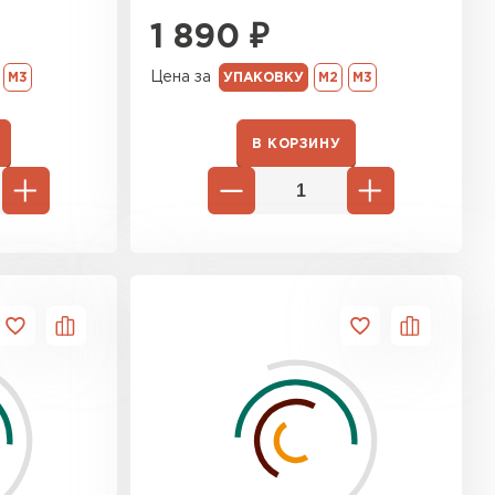
1 890
₽
Цена за
М3
УПАКОВКУ
М2
М3
В КОРЗИНУ