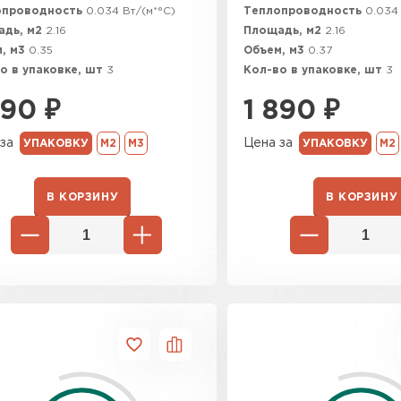
опроводность
0.034 Вт/(м*°C)
Теплопроводность
0.034 
Утеплител
адь, м2
2.16
Площадь, м2
2.16
, м3
0.35
Объем, м3
0.37
о в упаковке, шт
3
Кол-во в упаковке, шт
ПЕРЕЙ
3
890
₽
1 890
₽
Гипсокарт
за
Цена за
УПАКОВКУ
М2
М3
УПАКОВКУ
М2
ПЕРЕЙ
В КОРЗИНУ
В КОРЗИНУ
Сэндвич-п
ПЕРЕЙ
Утеплитель