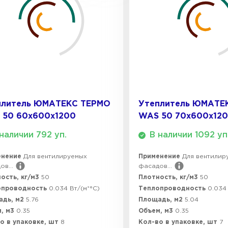
ПЕРЕЙ
ВСЕ ПРОИЗВОДИТЕЛИ
плитель ЮМАТЕКС ТЕРМО
Утеплитель ЮМАТЕ
 50 60х600х1200
WAS 50 70х600х12
наличии 792 уп.
В наличии 1092 уп
енение
Для вентилируемых
Применение
Для вентилир
в...
фасадов...
ость, кг/м3
50
Плотность, кг/м3
50
опроводность
0.034 Вт/(м*°C)
Теплопроводность
0.034 
адь, м2
5.76
Площадь, м2
5.04
, м3
0.35
Объем, м3
0.35
о в упаковке, шт
8
Кол-во в упаковке, шт
7