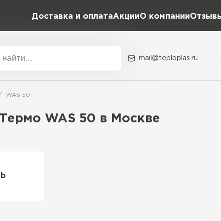
Доставка и оплата
Акции
О компании
Отзыв
mail@teploplas.ru
Акции
О комп
WAS 50
Термо WAS 50 в Москве
Утеплит
ПЕР
tb
Утеплител
ПЕРЕЙ