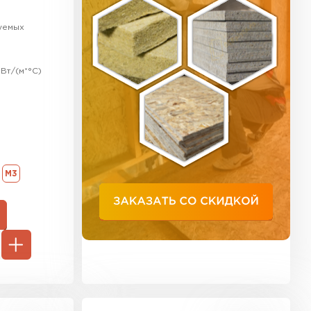
ь Тимплэкс
уемых
ТИ
Вт/(м*°C)
 Basfiber
ТИ
М3
ь Теплекс
ТИ
кровля Брит