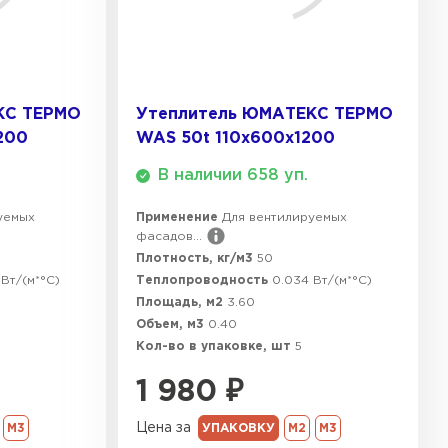
КС ТЕРМО
Утеплитель ЮМАТЕКС ТЕРМО
200
WAS 50t 110х600х1200
В наличии 658 уп.
уемых
Применение
Для вентилируемых
фасадов...
Плотность, кг/м3
50
Вт/(м*°C)
Теплопроводность
0.034 Вт/(м*°C)
Площадь, м2
3.60
Объем, м3
0.40
Кол-во в упаковке, шт
5
1 980
₽
Цена за
М3
УПАКОВКУ
М2
М3