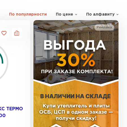
По популярности
По цене
По алфавиту
ь Тизол
Реклама
ТИ
ь Ruspanel
ТИ
ь Xotpipe
КС ТЕРМО
ТИ
00