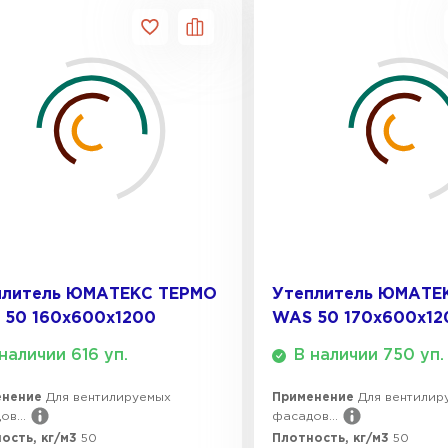
ПЕРЕЙ
Утеплитель
ПЕРЕЙ
Утеплител
ПЕРЕЙ
плитель ЮМАТЕКС ТЕРМО
Утеплитель ЮМАТЕ
 50 160х600х1200
WAS 50 170х600х12
Утеплител
наличии 616 уп.
В наличии 750 уп.
ПЕРЕЙ
енение
Для вентилируемых
Применение
Для вентилир
в...
фасадов...
ость, кг/м3
50
Плотность, кг/м3
50