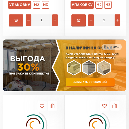
Утеплитель Изотек
УПАКОВКУ
М2
М3
УПАКОВКУ
М2
М3
ПЕРЕЙТИ
Утеплитель Юматекс
Утеплитель Ruspanel
Утеплитель Теплекс
ПЕРЕЙТИ
Реклама
Утеплитель Эковер
Утеплитель Hotrock
Утеплитель Дирок
ПЕРЕЙТИ
Утеплитель Белтеп
Утеплитель Xotpipe
ПЕРЕЙТИ
Утеплитель Тизол