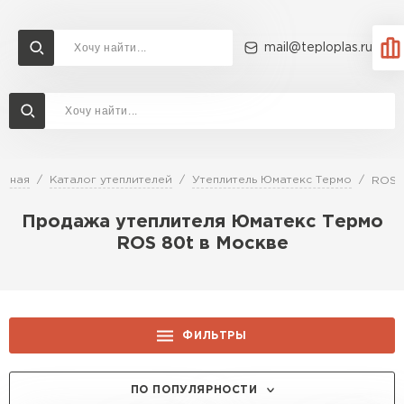
mail@teploplas.ru
Доставка и оплата
Акции
О компании
Контакты
Утеплитель Технониколь
Перейти в каталог
авная
Каталог утеплителей
Утеплитель Юматекс Термо
ROS 
Утеплитель Ветонит
Продажа утеплителя Юматекс Термо
Утеплитель Rockwool
ROS 80t в Москве
ПЕРЕЙТИ
Утеплитель Knauf
Утеплитель Profiplex
ФИЛЬТРЫ
Утеплитель Пеноплекс
ПЕРЕЙТИ
ТОЛЩИНА, ММ:
ПО ПОПУЛЯРНОСТИ