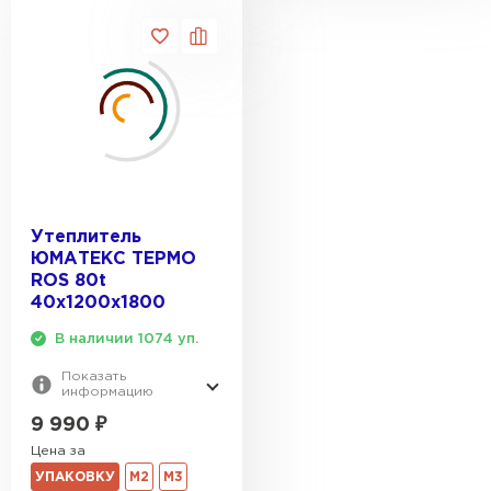
Утеплитель Тимплэкс
ПЕРЕЙТИ
Утеплитель Теплекс
ПЕРЕЙТИ
Утеплитель Изомин
Утеплитель
ЮМАТЕКС ТЕРМО
ПЕРЕЙТИ
ROS 80t
40х1200х1800
Рулонная кровля Брит
В наличии 1074 уп.
Показать
ПЕРЕЙТИ
информацию
9 990
₽
Утеплитель Knauf
Цена за
УПАКОВКУ
М2
М3