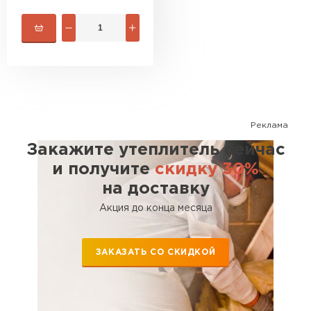
ПЕРЕЙТИ
Утеплитель Isoroc
ПЕРЕЙТИ
Утеплитель Isover
Реклама
Закажите утеплитель сейчас
ПЕРЕЙТИ
и получите
скидку 30%
на доставку
Утеплитель Paroc
Акция до конца месяца
ПЕРЕЙТИ
ЗАКАЗАТЬ СО СКИДКОЙ
Утеплитель Penoplex
ПЕРЕЙТИ